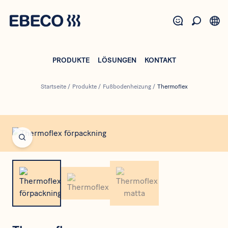
Direkt
zum
Inhalt
PRODUKTE
LÖSUNGEN
KONTAKT
Startseite
/
Produkte
/
Fußbodenheizung
/
Thermoflex
Open fullscreen