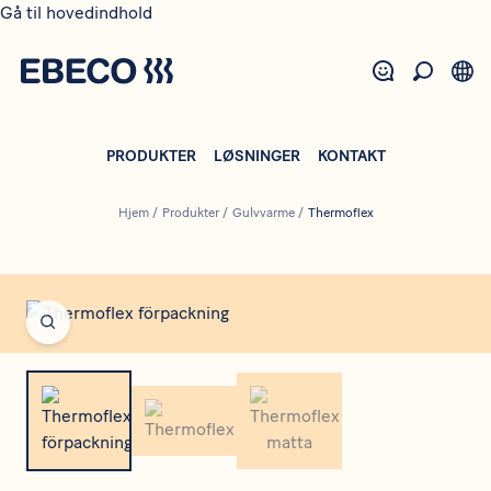
Gå til hovedindhold
PRODUKTER
LØSNINGER
KONTAKT
Hjem
/
Produkter
/
Gulvvarme
/
Thermoflex
Open fullscreen