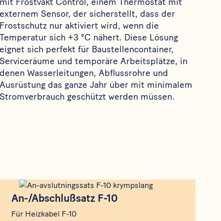
mit Frostvakt Control, einem Thermostat mit
externem Sensor, der sicherstellt, dass der
Frostschutz nur aktiviert wird, wenn die
Temperatur sich +3 °C nähert. Diese Lösung
eignet sich perfekt für Baustellencontainer,
Serviceräume und temporäre Arbeitsplätze, in
denen Wasserleitungen, Abflussrohre und
Ausrüstung das ganze Jahr über mit minimalem
Stromverbrauch geschützt werden müssen.
Produkt
An-/Abschlußsatz F-10
An-/Abschlußsatz F-10
Für Heizkabel F-10