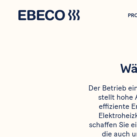
Direkt
zum
PR
Inhalt
Wä
Der Betrieb ei
stellt hohe
effiziente 
Elektroheiz
schaffen Sie e
die auch u