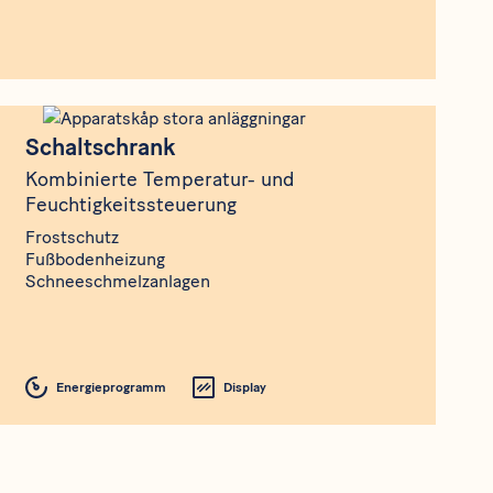
Produkt
Schaltschrank
Schaltschrank
Kombinierte Temperatur- und
Feuchtigkeitssteuerung
Frostschutz
Fußbodenheizung
Schneeschmelzanlagen
Energieprogramm
Display