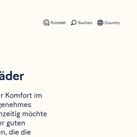
Kontakt
Suchen
Country
äder
er Komfort im
ngenehmes
hzeitig möchte
er guten
, die die