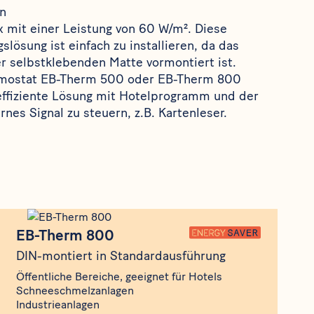
en
x
mit einer Leistung von 60 W/m². Diese
ösung ist einfach zu installieren, da das
er selbstklebenden Matte vormontiert ist.
mostat
EB-Therm 500
oder
EB-Therm 800
eeffiziente Lösung mit Hotelprogramm und der
rnes Signal zu steuern, z.B. Kartenleser.
Produkt
EB-Therm 800
EB-Therm 800
DIN-montiert in Standardausführung
Öffentliche Bereiche, geeignet für Hotels
Schneeschmelzanlagen
Industrieanlagen