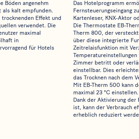
 die Böden angenehm
Das Hotelprogramm ermög
t als kalt empfunden.
Fernsteuerungseingang zu
 trocknenden Effekt und
Kartenleser, KNX-Aktor o
uellen verwendet. Die
Die Thermostate
EB-Ther
enutzer maximal
Therm 800
, der versteckt
lhaft in
über diese integrierte Fun
ervorragend für Hotels
Zeitrelaisfunktion mit Ver
Temperatureinstellungen 
Zimmer betritt oder verläs
einstellbar. Dies erleich
das Trocknen nach dem Ve
Mit
EB-Therm 500
kann d
maximal 23 °C einstellen.
Dank der Aktivierung der
ist, kann der Verbrauch e
erheblich reduziert werde