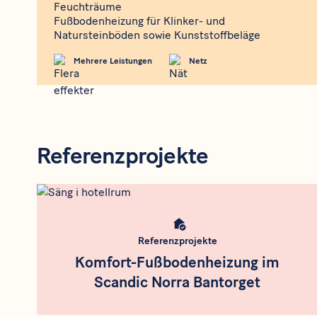
Feuchträume
Fußbodenheizung für Klinker- und
Natursteinböden sowie Kunststoffbeläge
Mehrere Leistungen
Netz
Referenzprojekte
Rådgivning
Meta bild
Referenzprojekte
Komfort-Fußbodenheizung im
Scandic Norra Bantorget