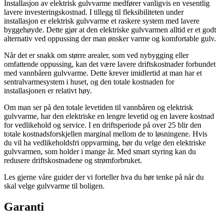
Installasjon av elektrisk gulvvarme medfører vanligvis en vesentlig
lavere investeringskostnad. I tillegg til fleksibiliteten under
installasjon er elektrisk gulvvarme et raskere system med lavere
byggehøyde. Dette gjør at den elektriske gulvvarmen alltid er et godt
alternativ ved oppussing der man ønsker varme og komfortable gulv.
Når det er snakk om større arealer, som ved nybygging eller
omfattende oppussing, kan det være lavere driftskostnader forbundet
med vannbåren gulvvarme. Dette krever imidlertid at man har et
sentralvarmesystem i huset, og den totale kostnaden for
installasjonen er relativt høy.
Om man ser på den totale levetiden til vannbåren og elektrisk
gulvvarme, har den elektriske en lengre levetid og en lavere kostnad
for vedlikehold og service. I en driftsperiode på over 25 blir den
totale kostnadsforskjellen marginal mellom de to løsningene. Hvis
du vil ha vedlikeholdsfri oppvarming, bør du velge den elektriske
gulvvarmen, som holder i mange år. Med smart styring kan du
redusere driftskostnadene og strømforbruket.
Les gjerne våre guider der vi forteller hva du bør tenke på når du
skal velge gulvvarme til boligen.
Garanti