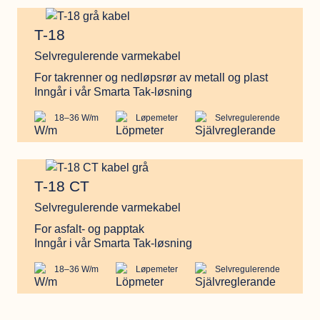
T-18
T-18
Selvregulerende varmekabel
For takrenner og nedløpsrør av metall og plast
Inngår i vår Smarta Tak-løsning
18–36 W/m
Løpemeter
Selvregulerende
T-18 CT
T-18 CT
Selvregulerende varmekabel
For asfalt- og papptak
Inngår i vår Smarta Tak-løsning
18–36 W/m
Løpemeter
Selvregulerende