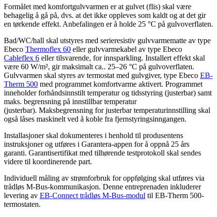
Formålet med komfortgulvvarmen er at gulvet (flis) skal være
behagelig å gå på, dvs. at det ikke oppleves som kaldt og at det gir
en tørkende effekt. Anbefalingen er å holde 25 °C på gulvoverflaten.
Bad/WC/hall skal utstyres med serieresistiv gulvvarmematte av type
Ebeco
Thermoflex 60
eller gulvvarmekabel av type Ebeco
Cableflex 6
eller tilsvarende, for innsparkling. Installert effekt skal
være 60 W/m², gir maksimalt ca.. 25–26 °C på gulvoverflaten.
Gulvvarmen skal styres av termostat med gulvgiver, type Ebeco
EB-
Therm 500
med programmet komfortvarme aktivert. Programmet
inneholder forhåndsinnstilt temperatur og tidsstyring (justerbar) samt
maks. begrensning på innstillbar temperatur
(justerbar). Maksbegrensning for justerbar temperaturinnstilling skal
også låses maskinelt ved å koble fra fjernstyringsinngangen.
Installasjoner skal dokumenteres i henhold til produsentens
instruksjoner og utføres i Garantera-appen for å oppnå 25 års
garanti. Garantisertifikat med tilhørende testprotokoll skal sendes
videre til koordinerende part.
Individuell måling av strømforbruk for oppfølging skal utføres via
trådløs M-Bus-kommunikasjon. Denne entreprenaden inkluderer
levering av
EB-Connect trådløs M-Bus-modul
til EB-Therm 500-
termostaten.