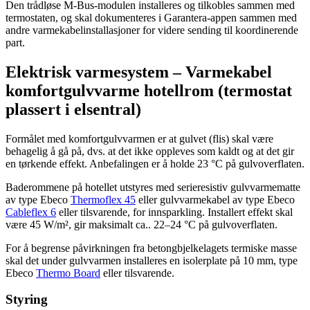
Den trådløse M-Bus-modulen installeres og tilkobles sammen med
termostaten, og skal dokumenteres i Garantera-appen sammen med
andre varmekabelinstallasjoner for videre sending til koordinerende
part.
Elektrisk varmesystem – Varmekabel
komfortgulvvarme hotellrom (termostat
plassert i elsentral)
Formålet med komfortgulvvarmen er at gulvet (flis) skal være
behagelig å gå på, dvs. at det ikke oppleves som kaldt og at det gir
en tørkende effekt. Anbefalingen er å holde 23 °C på gulvoverflaten.
Baderommene på hotellet utstyres med serieresistiv gulvvarmematte
av type Ebeco
Thermoflex 45
eller gulvvarmekabel av type Ebeco
Cableflex 6
eller tilsvarende, for innsparkling. Installert effekt skal
være 45 W/m², gir maksimalt ca.. 22–24 °C på gulvoverflaten.
For å begrense påvirkningen fra betongbjelkelagets termiske masse
skal det under gulvvarmen installeres en isolerplate på 10 mm, type
Ebeco
Thermo Board
eller tilsvarende.
Styring