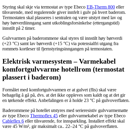
Styring skal skje via termostat av type Ebeco
EB-Therm 800
eller
tilsvarende, med regulerende giver innfelt i gulv på hvert baderom.
Termostaten skal plasseres i sentralen og være utstyrt med lav og
høy børverdiinngang samt utkoblingsforsinkelse (ettergangstid)
innstilt på 2 timer.
Gulvvarmen på baderommene skal styres til innstilt høy børverdi
(+23 °C) samt lav børverdi (+15 °C) via potensialfri utgang fra
rommets kortleser til fjernstyringsinngangen på termostaten.
Elektrisk varmesystem – Varmekabel
komfortgulvvarme hotellrom (termostat
plassert i baderom)
Formålet med komfortgulvvarmen er at gulvet (flis) skal være
behagelig å gå på, dvs. at det ikke oppleves som kaldt og at det gir
en tørkende effekt. Anbefalingen er å holde 23 °C på gulvoverflaten.
Baderommene på hotellet utstyres med serieresistiv gulvvarmematte
av type Ebeco
Thermoflex 45
eller gulvvarmekabel av type Ebeco
Cableflex 6
eller tilsvarende, for innsparkling. Installert effekt skal
være 45 W/m², gir maksimalt ca.. 22–24 °C på gulvoverflaten.