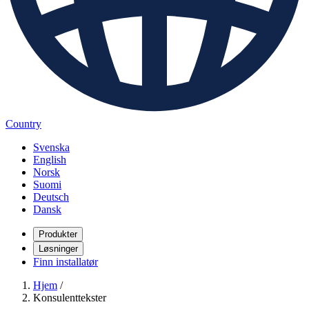
Country
Svenska
English
Norsk
Suomi
Deutsch
Dansk
Produkter
Løsninger
Finn installatør
Hjem
/
Konsulenttekster