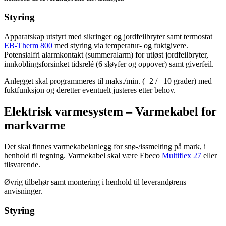
Styring
Apparatskap utstyrt med sikringer og jordfeilbryter samt termostat
EB-Therm 800
med styring via temperatur- og fuktgivere.
Potensialfri alarmkontakt (summeralarm) for utløst jordfeilbryter,
innkoblingsforsinket tidsrelé (6 sløyfer og oppover) samt giverfeil.
Anlegget skal programmeres til maks./min. (+2 / –10 grader) med
fuktfunksjon og deretter eventuelt justeres etter behov.
Elektrisk varmesystem – Varmekabel for
markvarme
Det skal finnes varmekabelanlegg for snø-/issmelting på mark, i
henhold til tegning. Varmekabel skal være Ebeco
Multiflex 27
eller
tilsvarende.
Øvrig tilbehør samt montering i henhold til leverandørens
anvisninger.
Styring