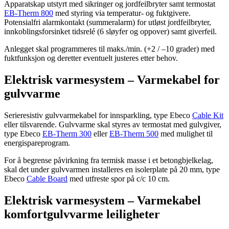
Apparatskap utstyrt med sikringer og jordfeilbryter samt termostat
EB-Therm 800
med styring via temperatur- og fuktgivere.
Potensialfri alarmkontakt (summeralarm) for utløst jordfeilbryter,
innkoblingsforsinket tidsrelé (6 sløyfer og oppover) samt giverfeil.
Anlegget skal programmeres til maks./min. (+2 / –10 grader) med
fuktfunksjon og deretter eventuelt justeres etter behov.
Elektrisk varmesystem – Varmekabel for
gulvvarme
Serieresistiv gulvvarmekabel for innsparkling, type Ebeco
Cable Kit
eller tilsvarende. Gulvvarme skal styres av termostat med gulvgiver,
type Ebeco
EB-Therm 300
eller
EB-Therm 500
med mulighet til
energispareprogram.
For å begrense påvirkning fra termisk masse i et betongbjelkelag,
skal det under gulvvarmen installeres en isolerplate på 20 mm, type
Ebeco
Cable Board
med utfreste spor på c/c 10 cm.
Elektrisk varmesystem – Varmekabel
komfortgulvvarme leiligheter