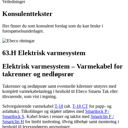
Veiledninger
Konsulenttekster
Her finner du som konsulent forslag som du kan bruke i
forespørselsunderlaget.
63.H Elektrisk varmesystem
Elektrisk varmesystem – Varmekabel for
takrenner og nedløpsrør
Takrenner og nedløpsrør samt eventuelle kilrenner utstyres med
komplett varmekabelanlegg i henhold til Ebeco Smarta Tak eller
tilsvarende, som vist i tegning.
Selvregulerende varmekabel
T-18
(alt.
T-18 CT
for papp- og
asfalttak). Tilkoblinger og skjøter utføres med
Smartlock P /
Smartlock S
. Kabel festes i renner og takfot med
Smartclip F /
Smartclip H
for limfri innfesting. Øvrig tilbehør samt montering i
henhold til leverandørens anvisninger.