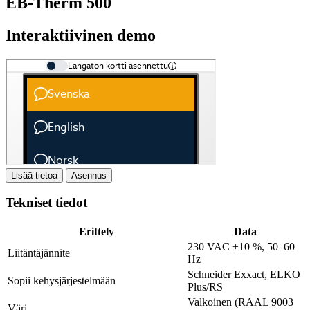
EB-Therm 500
Interaktiivinen demo
Lisää tietoa
Asennus
Tekniset tiedot
Erittely
Data
230 VAC ±10 %, 50–60
Liitäntäjännite
Hz
Schneider Exxact, ELKO
Sopii kehysjärjestelmään
Plus/RS
Valkoinen (RAAL 9003
Väri