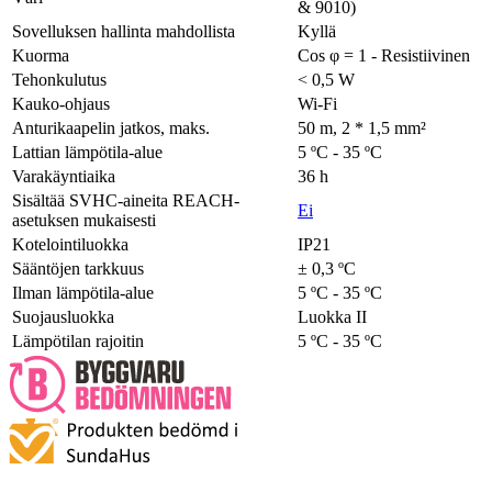
& 9010)
Sovelluksen hallinta mahdollista
Kyllä
Kuorma
Cos φ = 1 - Resistiivinen
Tehonkulutus
< 0,5 W
Kauko-ohjaus
Wi-Fi
Anturikaapelin jatkos, maks.
50 m, 2 * 1,5 mm²
Lattian lämpötila-alue
5 ºC - 35 ºC
Varakäyntiaika
36 h
Sisältää SVHC-aineita REACH-
Ei
asetuksen mukaisesti
Kotelointiluokka
IP21
Sääntöjen tarkkuus
± 0,3 ºC
Ilman lämpötila-alue
5 ºC - 35 ºC
Suojausluokka
Luokka II
Lämpötilan rajoitin
5 ºC - 35 ºC