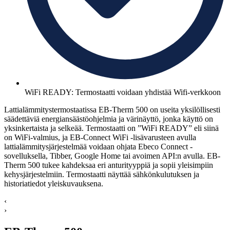
WiFi READY: Termostaatti voidaan yhdistää Wifi-verkkoon
Lattialämmitystermostaatissa EB-Therm 500 on useita yksilöllisesti
säädettäviä energiansäästöohjelmia ja värinäyttö, jonka käyttö on
yksinkertaista ja selkeää. Termostaatti on ”WiFi READY” eli siinä
on WiFi-valmius, ja EB-Connect WiFi -lisävarusteen avulla
lattialämmitysjärjestelmää voidaan ohjata Ebeco Connect -
sovelluksella, Tibber, Google Home tai avoimen API:n avulla. EB-
Therm 500 tukee kahdeksaa eri anturityyppiä ja sopii yleisimpiin
kehysjärjestelmiin. Termostaatti näyttää sähkönkulutuksen ja
historiatiedot yleiskuvauksena.
‹
›