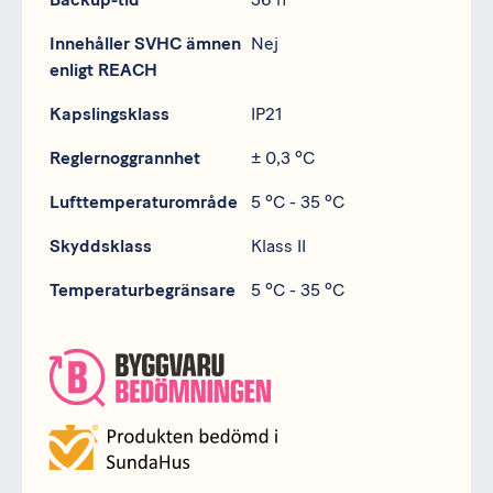
Innehåller SVHC ämnen
Nej
enligt REACH
Kapslingsklass
IP21
Reglernoggrannhet
± 0,3 ºC
Lufttemperaturområde
5 ºC - 35 ºC
Skyddsklass
Klass II
Temperaturbegränsare
5 ºC - 35 ºC