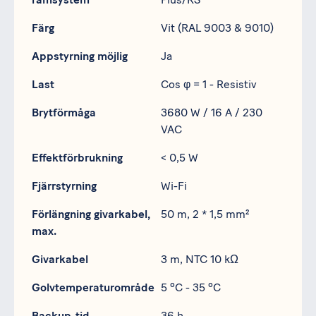
Färg
Vit (RAL 9003 & 9010)
Appstyrning möjlig
Ja
Last
Cos φ = 1 - Resistiv
Brytförmåga
3680 W / 16 A / 230
VAC
Effektförbrukning
< 0,5 W
Fjärrstyrning
Wi-Fi
Förlängning givarkabel,
50 m, 2 * 1,5 mm²
max.
Givarkabel
3 m, NTC 10 kΩ
Golvtemperaturområde
5 ºC - 35 ºC
Backup-tid
36 h