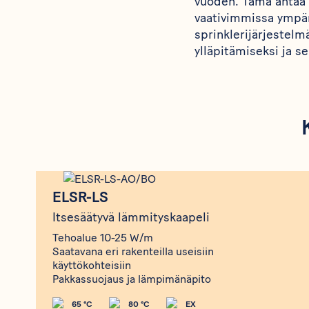
vuoden. Tämä antaa v
vaativimmissa ympäri
sprinklerijärjestel
ylläpitämiseksi ja 
Produkt
ELSR-LS
ELSR-LS
Itsesäätyvä lämmityskaapeli
Tehoalue 10-25 W/m
Saatavana eri rakenteilla useisiin
käyttökohteisiin
Pakkassuojaus ja lämpimänäpito
65 °C
80 °C
EX