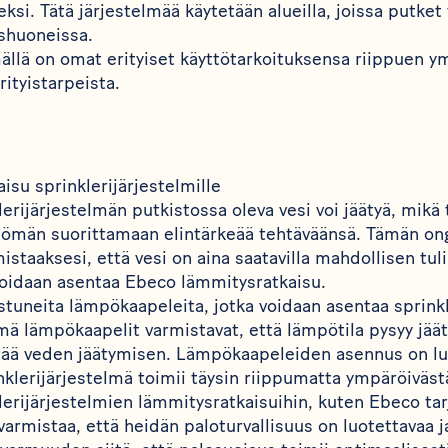
i. Tätä järjestelmää käytetään alueilla, joissa putket v
shuoneissa.
mällä on omat erityiset käyttötarkoituksensa riippuen y
rityistarpeista.
su sprinklerijärjestelmille
lerijärjestelmän putkistossa oleva vesi voi jäätyä, mikä
tömän suorittamaan elintärkeää tehtäväänsä. Tämän o
mistaaksesi, että vesi on aina saatavilla mahdollisen tul
oidaan asentaa Ebeco lämmitysratkaisu.
stuneita lämpökaapeleita, jotka voidaan asentaa sprink
ämä lämpökaapelit varmistavat, että lämpötila pysyy jä
stää veden jäätymisen. Lämpökaapeleiden asennus on luo
inklerijärjestelmä toimii täysin riippumatta ympäröiväst
lerijärjestelmien lämmitysratkaisuihin, kuten Ebeco tarj
 varmistaa, että heidän paloturvallisuus on luotettavaa 