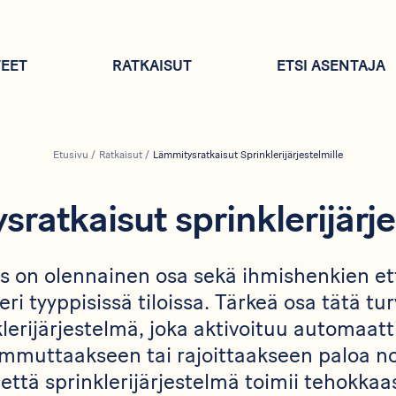
EET
RATKAISUT
ETSI ASENTAJA
Etusivu
/
Ratkaisut
/
Lämmitysratkaisut Sprinklerijärjestelmille
ratkaisut sprinklerijärje
us on olennainen osa sekä ihmishenkien 
ri tyyppisissä tiloissa. Tärkeä osa tätä tu
lerijärjestelmä, joka aktivoituu automaatti
mmuttaakseen tai rajoittaakseen paloa no
että sprinklerijärjestelmä toimii tehokkaas