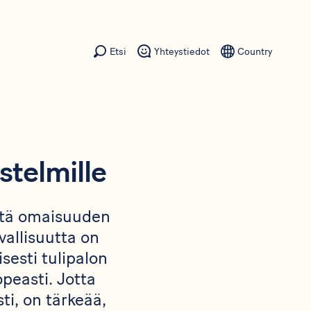
Etsi
Yhteystiedot
Country
stelmille
että omaisuuden
rvallisuutta on
sesti tulipalon
peasti. Jotta
ti, on tärkeää,