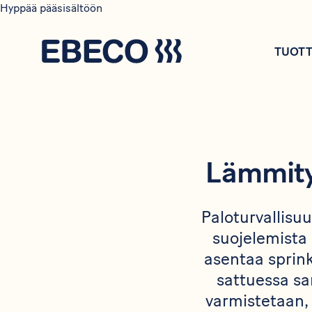
Hyppää pääsisältöön
TUOTT
Lämmitys
Paloturvallisu
suojelemista e
asentaa sprink
sattuessa sa
varmistetaan, 