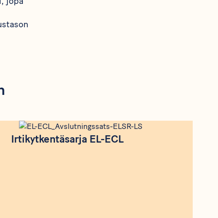
, jopa
ustason
n
Produkt
Irtikytkentäsarja EL-ECL
Irtikytkentäsarja EL-ECL