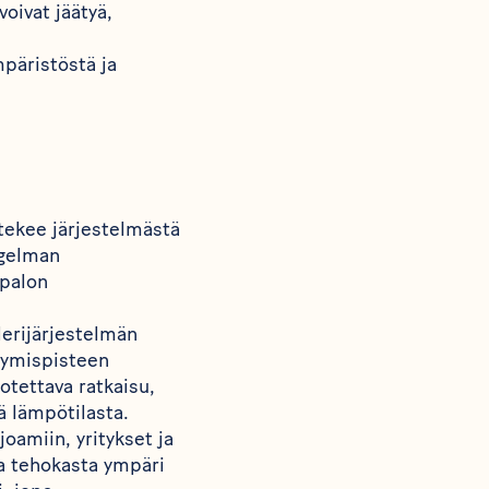
oivat jäätyä,
mpäristöstä ja
 tekee järjestelmästä
ngelman
ipalon
lerijärjestelmän
ätymispisteen
tettava ratkaisu,
ä lämpötilasta.
oamiin, yritykset ja
ja tehokasta ympäri