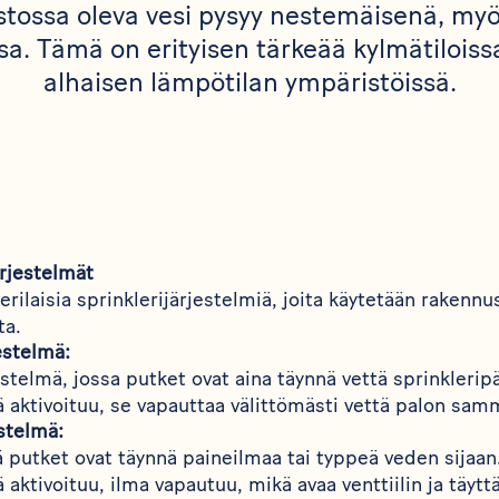
stossa oleva vesi pysyy nestemäisenä, my
sa. Tämä on erityisen tärkeää kylmätiloiss
alhaisen lämpötilan ympäristöissä.
ärjestelmät
rilaisia sprinklerijärjestelmiä, joita käytetään rakennu
ta.
estelmä:
estelmä, jossa putket ovat aina täynnä vettä sprinklerip
ä aktivoituu, se vapauttaa välittömästi vettä palon sa
estelmä:
 putket ovat täynnä paineilmaa tai typpeä veden sijaan
 aktivoituu, ilma vapautuu, mikä avaa venttiilin ja täytt