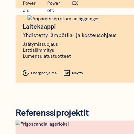
Produkt
Laitekaappi
Laitekaappi
Yhdistetty lämpötila- ja kosteusohjaus
Jäätymissuojaus
Lattialämmitys
Lumensulatustuotteet
Energiaohjelma
Näyttö
Referenssiprojektit
Rådgivning
Meta bild