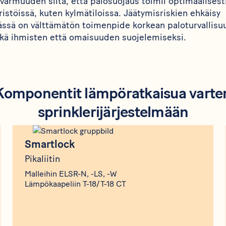
armuuden siitä, että palosuojaus toimii optimaalisesti
stöissä, kuten kylmätiloissa. Jäätymisriskien ehkäisy
mässä on välttämätön toimenpide korkean paloturvallisu
sekä ihmisten että omaisuuden suojelemiseksi.
Komponentit lämpöratkaisua varte
sprinklerijärjestelmään
Produkt
Smartlock
Smartlock
Pikaliitin
Malleihin ELSR-N, -LS, -W
Lämpökaapeliin T-18/T-18 CT