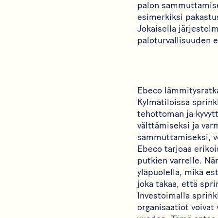
palon sammuttamiseks
esimerkiksi pakastu
Jokaisella järjestel
paloturvallisuuden e
Ebeco lämmitysratkai
Kylmätiloissa sprink
tehottoman ja kyvyt
välttämiseksi ja var
sammuttamiseksi, v
Ebeco tarjoaa erikoi
putkien varrelle. N
yläpuolella, mikä e
joka takaa, että spr
Investoimalla sprink
organisaatiot voivat