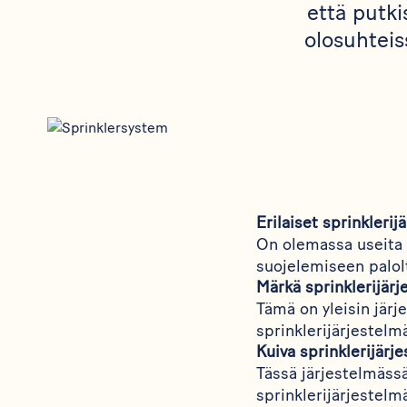
että putki
olosuhteis
Erilaiset sprinklerij
On olemassa useita e
suojelemiseen palol
Märkä sprinklerijärj
Tämä on yleisin järj
sprinklerijärjestelm
Kuiva sprinklerijärj
Tässä järjestelmässä
sprinklerijärjestelmä