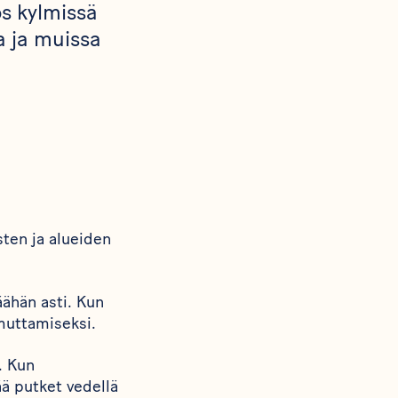
ös kylmissä
a ja muissa
sten ja alueiden
äähän asti. Kun
mmuttamiseksi.
. Kun
ää putket vedellä