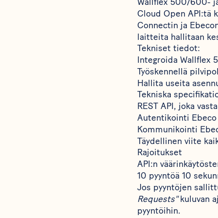
Wallflex 500/600- j
Cloud Open API:tä k
Connectin ja Ebecon 
laitteita hallitaan k
Tekniset tiedot:
Integroida Wallflex 
Työskennellä pilvip
Hallita useita asennu
Tekniska specifikati
REST API, joka vast
Autentikointi Ebeco
Kommunikointi Ebec
Täydellinen viite ka
Rajoitukset
API:n väärinkäytöste
10 pyyntöä 10 sekun
Jos pyyntöjen sallit
Requests"
kuluvan a
pyyntöihin.