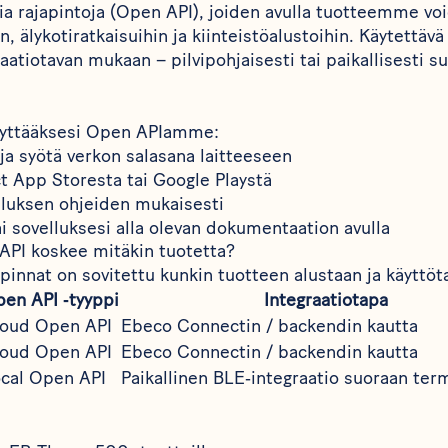
ia rajapintoja (Open API), joiden avulla tuotteemme vo
in, älykotiratkaisuihin ja kiinteistöalustoihin. Käytettä
raatiotavan mukaan – pilvipohjaisesti tai paikallisesti s
käyttääksesi Open APIamme:
 ja syötä verkon salasana laitteeseen
ct
App Storesta
tai
Google Playstä
elluksen ohjeiden mukaisesti
i sovelluksesi alla olevan dokumentaation avulla
 API koskee mitäkin tuotetta?
innat on sovitettu kunkin tuotteen alustaan ja käyttöt
en API ‑tyyppi
Integraatiotapa
oud Open API
Ebeco Connectin / backendin kautta
oud Open API
Ebeco Connectin / backendin kautta
cal Open API
Paikallinen BLE‑integraatio suoraan ter