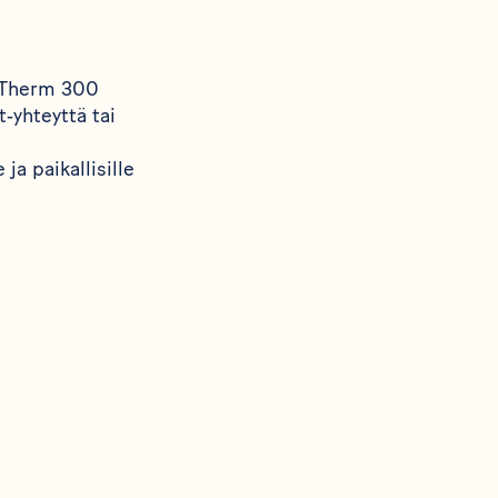
B‑Therm 300
‑yhteyttä tai
ja paikallisille