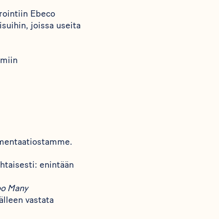
rointiin Ebeco
suihin, joissa useita
lmiin
mentaatiostamme
.
htaisesti: enintään
oo Many
älleen vastata