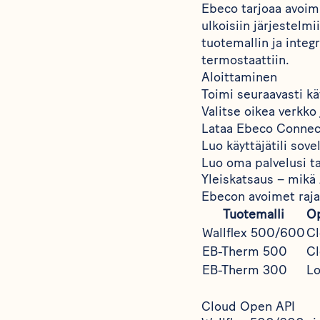
Ebeco tarjoaa avoim
ulkoisiin järjestelmi
tuotemallin ja integ
termostaattiin.
Aloittaminen
Toimi seuraavasti 
Valitse oikea verkko
Lataa Ebeco Conne
Luo käyttäjätili sov
Luo oma palvelusi ta
Yleiskatsaus – mikä
Ebecon avoimet rajap
Tuotemalli
Op
Wallflex 500/600
Cl
EB-Therm 500
Cl
EB-Therm 300
Lo
Cloud Open API