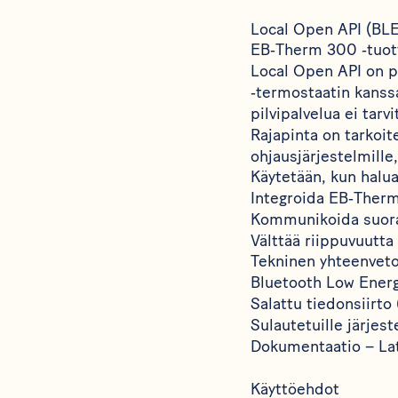
Local Open API (BLE
EB‑Therm 300 ‑tuot
Local Open API on p
‑termostaatin kanssa
pilvipalvelua ei tarvi
Rajapinta on tarkoite
ohjausjärjestelmille
Käytetään, kun halua
Integroida EB‑Therm
Kommunikoida suora
Välttää riippuvuutta 
Tekninen yhteenveto
Bluetooth Low Energ
Salattu tiedonsiirt
Sulautetuille järjest
Dokumentaatio – Lat
Käyttöehdot