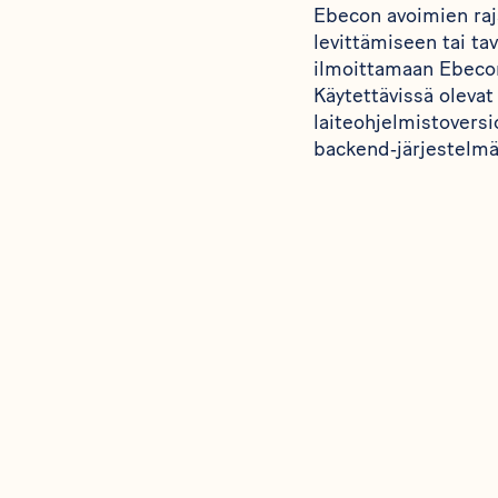
Ebecon avoimien raja
levittämiseen tai ta
ilmoittamaan Ebecon
Käytettävissä olevat
laiteohjelmistoversi
backend‑järjestelmä