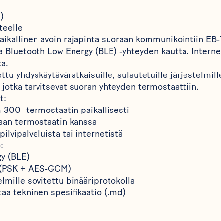
)
teelle
aikallinen avoin rajapinta suoraan kommunikointiin E
 Bluetooth Low Energy (BLE) ‑yhteyden kautta. Internet
ta.
ttu yhdyskäytäväratkaisuille, sulautetuille järjestelmille 
, jotka tarvitsevat suoran yhteyden termostaattiin.
t:
 300 ‑termostaatin paikallisesti
an termostaatin kanssa
pilvipalveluista tai internetistä
:
y (BLE)
o (PSK + AES‑GCM)
elmille sovitettu binääriprotokolla
aa tekninen spesifikaatio (.md)