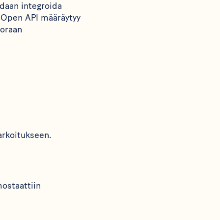
idaan integroida
vä Open API määräytyy
uoraan
arkoitukseen.
mostaattiin