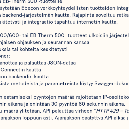
a EB‑Therm 500 ‑tuotteille
äytetään Ebecon verkkoyhteydellisten tuotteiden integ
backend‑järjestelmän kautta. Rajapinta soveltuu ratkai
eskitetysti ja integraatio tapahtuu internetin kautta.
500/600- tai EB‑Therm 500 ‑tuotteet ulkoisiin järjeste
ohjaisen ohjauksen ja seurannan kanssa
ksia tai kohteita keskitetysti
oner:
aanottaa ja palauttaa JSON‑dataa
 Connectin kautta
on backendin kautta
ikista metodeista ja parametreista löytyy
Swagger-doku
n estämiseksi pyyntöjen määrää rajoitetaan IP‑osoiteko
nin aikana ja enintään 30 pyyntöä 60 sekunnin aikana.
tu määrä ylitetään, API palauttaa virheen "
HTTP 429 – T
janjakson loppuun asti. Ajanjakson päätyttyä API alkaa j