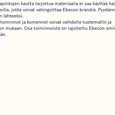
pintojen kautta tarjottua materiaalia ei saa käyttää hai
voilla, jotka voivat vahingoittaa Ebecon brändiä. Pyyd
 lähteeksi.
 toiminnot ja komennot voivat vaihdella tuotemallin ja
on mukaan. Osa toiminnoista on rajoitettu Ebecon omiin
än.