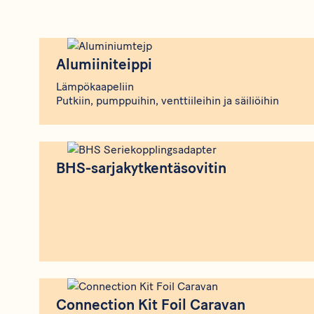
Alumiiniteippi
Alumiiniteippi
Lämpökaapeliin
Putkiin, pumppuihin, venttiileihin ja säiliöihin
BHS-sarjakytkentäsovitin
BHS-sarjakytkentäsovitin
Connection Kit Foil Caravan
Connection Kit Foil Caravan