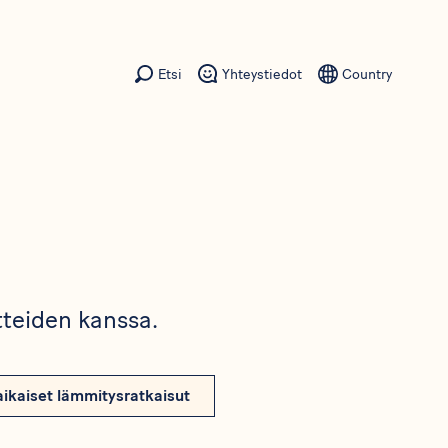
Etsi
Yhteystiedot
Country
otteiden kanssa.
aikaiset lämmitysratkaisut