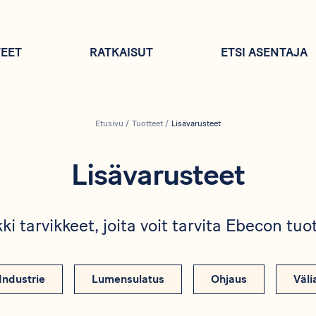
EET
RATKAISUT
ETSI ASENTAJA
Etusivu
/
Tuotteet
/
Lisävarusteet
Lisävarusteet
ki tarvikkeet, joita voit tarvita Ebecon tu
Industrie
Lumensulatus
Ohjaus
Väli