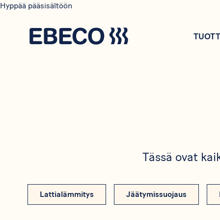
Hyppää pääsisältöön
TUOTT
Tässä ovat kaik
Lattialämmitys
Jäätymissuojaus