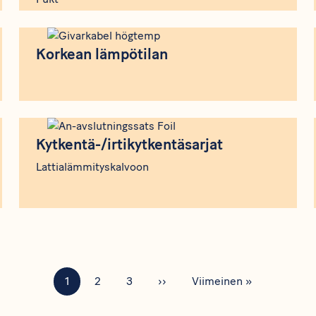
Korkean lämpötilan
Korkean lämpötilan
Kytkentä-/irtikytkentäsarjat
Kytkentä-/irtikytkentäsarjat
Lattialämmityskalvoon
Tämänhetkinen sivu
Sivu
Sivu
Seuraava sivu
Viimeinen sivu
1
2
3
››
Viimeinen »