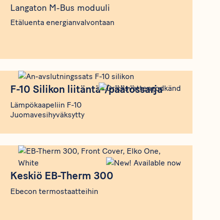
Langaton M-Bus moduuli
Etäluenta energianvalvontaan
F-10 Silikon liitäntä-/päätössarja
F-10 Silikon liitäntä-/päätössarja
Lämpökaapeliin F-10
Juomavesihyväksytty
Keskiö EB-Therm 300
Keskiö EB-Therm 300
Ebecon termostaatteihin