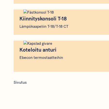
Kiinnityskonsoli T-18
Kiinnityskonsoli T-18
Lämpökaapeliin T-18/T-18 CT
Koteloitu anturi
Koteloitu anturi
Ebecon termostaatteihin
Sivutus