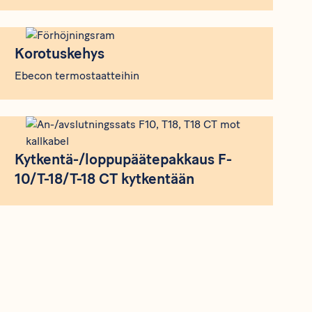
Korotuskehys
Korotuskehys
Ebecon termostaatteihin
Kytkentä-/loppupäätepakkaus F-10/T-18/T-18 CT kytkentään
Kytkentä-/loppupäätepakkaus F-
10/T-18/T-18 CT kytkentään