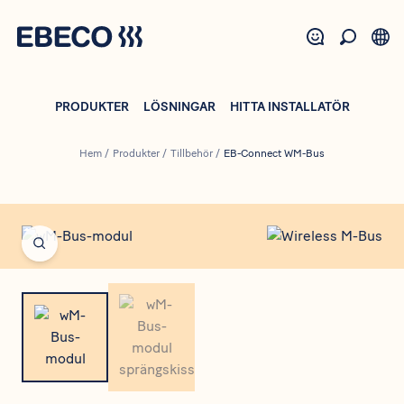
Hoppa
till
huvudinnehåll
PRODUKTER
LÖSNINGAR
HITTA INSTALLATÖR
Hem
/
Produkter
/
Tillbehör
/
EB-Connect WM-Bus
Open fullscreen