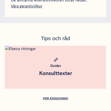
De allmänna leveransvillkoren listas nedan.
Våra garantivillkor
Tips och råd
Meta bild
Guider
Konsulttexter
MER RÅDGIVNING