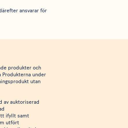
därefter ansvarar för
rade produkter och
på Produkterna under
tningsprodukt utan
rd av auktoriserad
dad
t ifyllt samt
om utfört