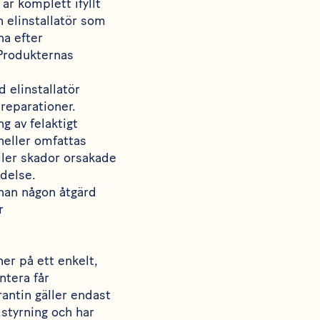
är komplett ifyllt
n elinstallatör som
na efter
 Produkternas
d elinstallatör
 reparationer.
g av felaktigt
heller omfattas
ler skador orsakade
ndelse.
nnan någon åtgärd
r
er på ett enkelt,
ntera får
rantin gäller endast
styrning och har