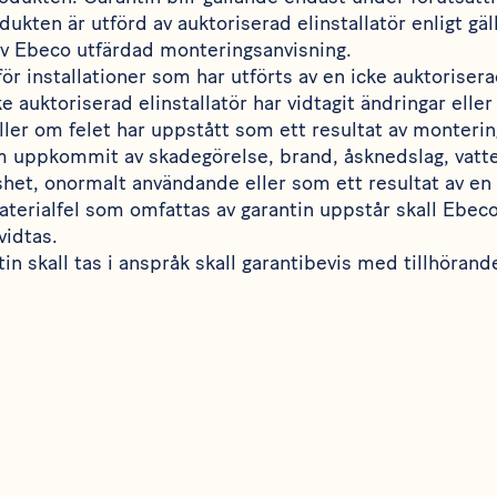
dukten är utförd av auktoriserad elinstallatör enligt gäl
av Ebeco utfärdad monteringsanvisning.
för installationer som har utförts av en icke auktorisera
e auktoriserad elinstallatör har vidtagit ändringar eller
eller om felet har uppstått som ett resultat av montering
 uppkommit av skadegörelse, brand, åsknedslag, vatte
shet, onormalt användande eller som ett resultat av en
materialfel som omfattas av garantin uppstår skall Ebe
vidtas.
ntin skall tas i anspråk skall garantibevis med tillhöran