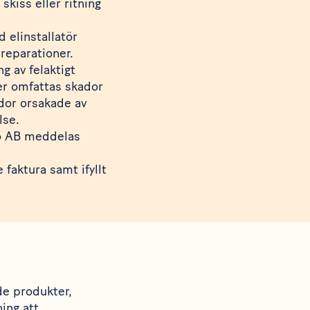
kiss eller ritning
d elinstallatör
 reparationer.
g av felaktigt
ler omfattas skador
dor orsakade av
lse.
co AB meddelas
 faktura samt ifyllt
de produkter,
ing att