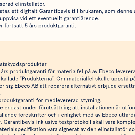
serad elinstallatör.
tas ett digitalt Garantibevis till brukaren, som denne 
uppvisa vid ett eventuellt garantiärende.
r fortsatt 5 års produktgaranti.
rostskyddsprodukter
års produktgaranti för materialfel på av Ebeco levere
r kallade ”Produkterna”. Om materialfel skulle uppstå 
er sig Ebeco AB att reparera alternativt erbjuda ersät
.
produktgaranti för medlevererad styrning.
de endast under förutsättning att installationen är utfö
 gällande föreskrifter och i enlighet med av Ebeco utfär
 Garantibevis inklusive testprotokoll skall vara komplet
rialspecifikation vara signerat av den elinstallatör s