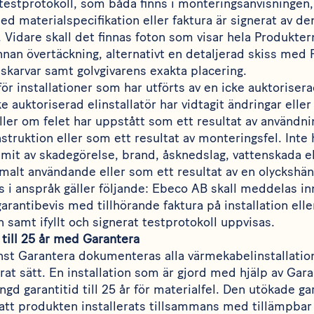
estprotokoll, som båda finns i monteringsanvisningen, 
 materialspecifikation eller faktura är signerat av de
n. Vidare skall det finnas foton som visar hela Produkter
nnan övertäckning, alternativt en detaljerad skiss med
skarvar samt golvgivarens exakta placering.
för installationer som har utförts av en icke auktorisera
e auktoriserad elinstallatör har vidtagit ändringar eller
eller om felet har uppstått som ett resultat av användnin
struktion eller som ett resultat av monteringsfel. Inte 
t av skadegörelse, brand, åsknedslag, vattenskada el
malt användande eller som ett resultat av en olyckshä
s i anspråk gäller följande: Ebeco AB skall meddelas i
garantibevis med tillhörande faktura på installation elle
n samt ifyllt och signerat testprotokoll uppvisas.
 till 25 år med Garantera
änst Garantera dokumenteras alla värmekabelinstallation
rat sätt. En installation som är gjord med hjälp av Gara
ngd garantitid till 25 år för materialfel. Den utökade ga
att produkten installerats tillsammans med tillämpbar 