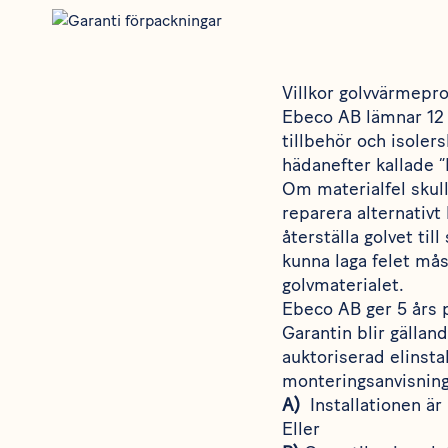
Villkor golvvärmepr
Ebeco AB lämnar 12 å
tillbehör och isolers
hädanefter kallade ”
Om materialfel skul
reparera alternativt
återställa golvet til
kunna laga felet måst
golvmaterialet.
Ebeco AB ger 5 års 
Garantin blir gällan
auktoriserad elinsta
monteringsanvisning
A)
Installationen är
Eller