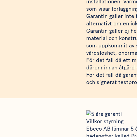
installationen. Värm
som visar förläggnin
Garantin gäller inte 
alternativt om en ick
Garantin gäller ej h
material och konstru
som uppkommit av sk
vårdslöshet, onorma
För det fall då ett 
därom innan åtgärd 
För det fall då garan
och signerat testpr
Villkor styrning
Ebeco AB lämnar 5 å
hädanefter kallad Pr