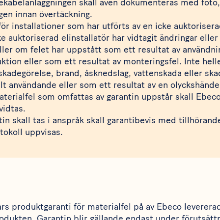
ekabelanläggningen skall även dokumenteras med foto, s
gen innan övertäckning.
för installationer som har utförts av en icke auktorisera
e auktoriserad elinstallatör har vidtagit ändringar eller
eller om felet har uppstått som ett resultat av användnin
ktion eller som ett resultat av monteringsfel. Inte hel
adegörelse, brand, åsknedslag, vattenskada eller ska
lt användande eller som ett resultat av en olyckshände
materialfel som omfattas av garantin uppstår skall Ebe
vidtas.
tin skall tas i anspråk skall garantibevis med tillhörande
otokoll uppvisas.
rs produktgaranti för materialfel på av Ebeco leverera
odukten. Garantin blir gällande endast under förutsättn