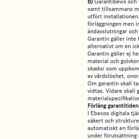
B)
Garantibevis och t
samt tillsammans med
utfört installatione
förläggningen men i
ändavslutningar och 
Garantin gäller inte 
alternativt om en ick
Garantin gäller ej h
material och golvkon
skador som uppkommi
av vårdslöshet, onor
Om garantin skall ta
vidtas. Vidare skall 
materialspecifikatio
Förläng garantitiden
I Ebecos digitala tj
säkert och strukture
automatiskt en förlä
under förutsättning 