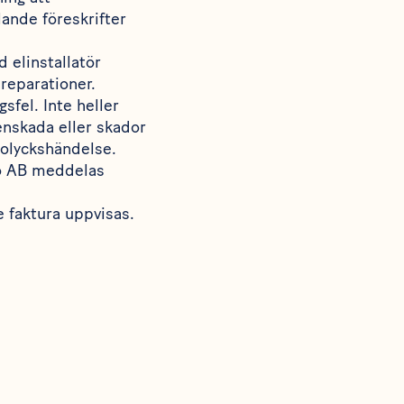
lande föreskrifter
d elinstallatör
 reparationer.
sfel. Inte heller
nskada eller skador
 olyckshändelse.
co AB meddelas
de faktura uppvisas.