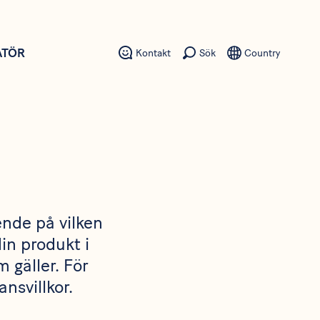
ATÖR
Kontakt
Sök
Country
ende på vilken
din produkt i
 gäller. För
nsvillkor.