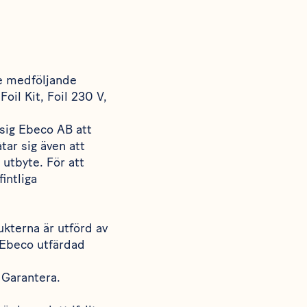
ve medföljande
Foil Kit, Foil 230 V,
sig Ebeco AB att
tar sig även att
 utbyte. För att
intliga
ukterna är utförd av
v Ebeco utfärdad
t
Garantera
.