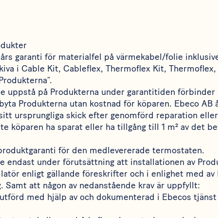
odukter
rs garanti för materialfel på värmekabel/folie inklusi
kiva i Cable Kit, Cableflex, Thermoflex Kit, Thermoflex, 
Produkterna”.
le uppstå på Produkterna under garantitiden förbinder 
 byta Produkterna utan kostnad för köparen. Ebeco AB å
l sitt ursprungliga skick efter genomförd reparation eller
e köparen ha sparat eller ha tillgång till 1 m² av det bef
produktgaranti för den medlevererade termostaten.
de endast under förutsättning att installationen av Prod
llatör enligt gällande föreskrifter och i enlighet med a
. Samt att någon av nedanstående krav är uppfyllt:
 utförd med hjälp av och dokumenterad i Ebecos tjäns