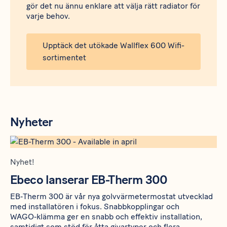
gör det nu ännu enklare att välja rätt radiator för
varje behov.
Upptäck det utökade Wallflex 600 Wifi-
sortimentet
Nyheter
Nyhet!
Ebeco lanserar EB-Therm 300
EB‑Therm 300 är vår nya golvvärmetermostat utvecklad
med installatören i fokus. Snabbkopplingar och
WAGO‑klämma ger en snabb och effektiv installation,
samtidigt som stöd för åtta givartyper och flera