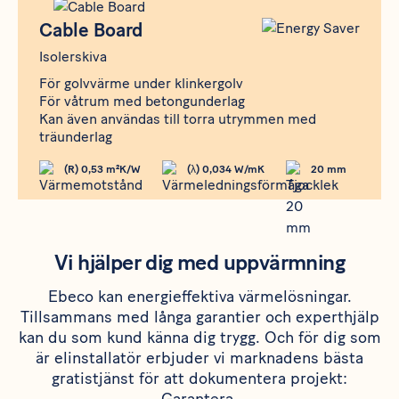
Produkt
Cable Board
Cable Board
Isolerskiva
För golvvärme under klinkergolv
För våtrum med betongunderlag
Kan även användas till torra utrymmen med
träunderlag
(R) 0,53 m²K/W
(λ) 0,034 W/mK
20 mm
Vi hjälper dig med uppvärmning
Ebeco kan energieffektiva värmelösningar.
Tillsammans med långa garantier och experthjälp
kan du som kund känna dig trygg. Och för dig som
är elinstallatör erbjuder vi marknadens bästa
gratistjänst för att dokumentera projekt: