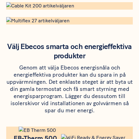
https://www.ebeco.se/produkter/golvvarme/cable-kit-200#ar
https://www.ebeco.se/produkter/snosmaltning-mark/multifle
Välj Ebecos smarta och energieffektiva
produkter
Genom att välja Ebecos energisnåla och
energieffektiva produkter kan du spara in på
uppvärmningen. Det enklaste steget är att byta ut
din gamla termostat och få smart styrning med
energisparprogram. Lägger du dessutom till
isolerskivor vid installationen av golvvärmen så
spar du mer energi.
Produkt
EB-Therm 500
EB-Therm 500