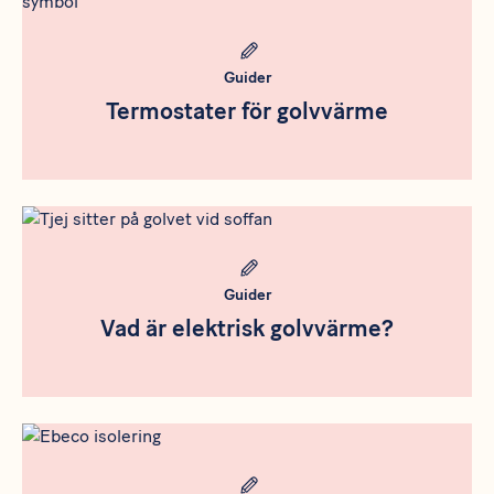
Guider
Termostater för golvvärme
Rådgivning
Meta bild
Guider
Vad är elektrisk golvvärme?
Rådgivning
Meta bild