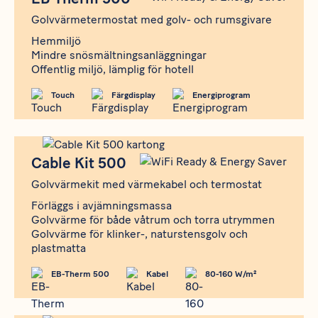
Golvvärmetermostat med golv- och rumsgivare
Hemmiljö
Mindre snösmältningsanläggningar
Offentlig miljö, lämplig för hotell
Touch
Färgdisplay
Energiprogram
Produkt
Cable Kit 500
Cable Kit 500
Golvvärmekit med värmekabel och termostat
Förläggs i avjämningsmassa
Golvvärme för både våtrum och torra utrymmen
Golvvärme för klinker-, naturstensgolv och
plastmatta
EB-Therm 500
Kabel
80-160 W/m²