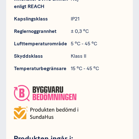
enligt REACH
Kapslingsklass
IP21
Reglernoggrannhet
± 0,3 ºC
Lufttemperaturområde
5 ºC - 45 ºC
Skyddsklass
Klass II
Temperaturbegränsare
15 ºC - 45 ºC
Produkten ingår i: