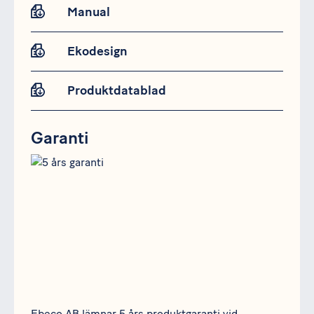
Manual
Ekodesign
Produktdatablad
Garanti
Ebeco AB lämnar 5 års produktgaranti vid