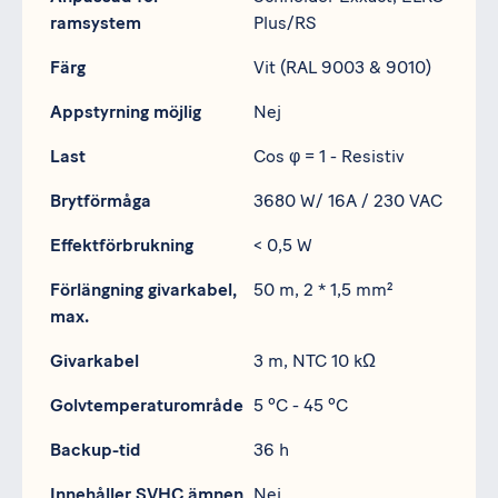
ramsystem
Plus/RS
Färg
Vit (RAL 9003 & 9010)
Appstyrning möjlig
Nej
Last
Cos φ = 1 - Resistiv
Brytförmåga
3680 W/ 16A / 230 VAC
Effektförbrukning
< 0,5 W
Förlängning givarkabel,
50 m, 2 * 1,5 mm²
max.
Givarkabel
3 m, NTC 10 kΩ
Golvtemperaturområde
5 ºC - 45 ºC
Backup-tid
36 h
Innehåller SVHC ämnen
Nej