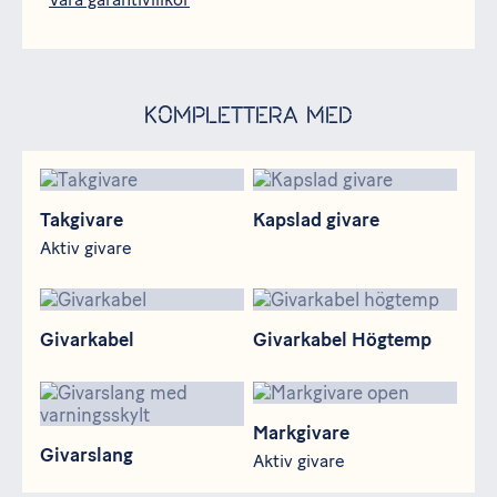
Komplettera med
Takgivare
Kapslad givare
Takgivare
Kapslad givare
Aktiv givare
Givarkabel
Givarkabel Högtemp
Givarkabel
Givarkabel Högtemp
Givarslang
Markgivare
Markgivare
Givarslang
Aktiv givare