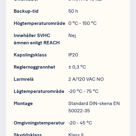
Backup-tid
50 h
Högtemperaturområde
0 ºC - 150 ºC
Innehåller SVHC
Nej
ämnen enligt REACH
Kapslingsklass
IP20
Reglernoggrannhet
± 0,3 ºC
Larmrelä
2 A/120 VAC NO
Lågtemperaturområde
-20 ºC - 75 ºC
Montage
Standard DIN-skena EN
50022-35
Omgivningstemperatur
-20 - 45 ºC
Skyddsklass
Klass II