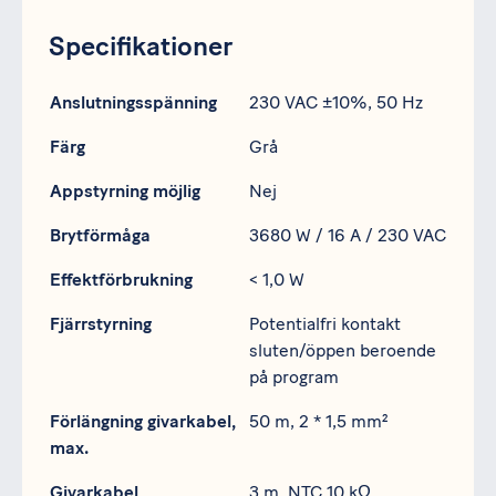
Specifikationer
Specifikation
Data
Anslutningsspänning
230 VAC ±10%, 50 Hz
Färg
Grå
Appstyrning möjlig
Nej
Brytförmåga
3680 W / 16 A / 230 VAC
Effektförbrukning
< 1,0 W
Fjärrstyrning
Potentialfri kontakt
sluten/öppen beroende
på program
Förlängning givarkabel,
50 m, 2 * 1,5 mm²
max.
Givarkabel
3 m, NTC 10 kΩ