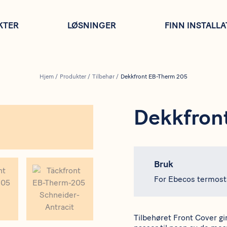
KTER
LØSNINGER
FINN INSTALL
Hjem
/
Produkter
/
Tilbehør
/
Dekkfront EB-Therm 205
Dekkfron
Bruk
For Ebecos termost
Tilbehøret Front Cover gir