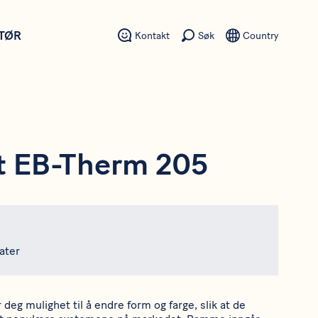
ATØR
Kontakt
Søk
Country
t EB-Therm 205
ater
 deg mulighet til å endre form og farge, slik at de