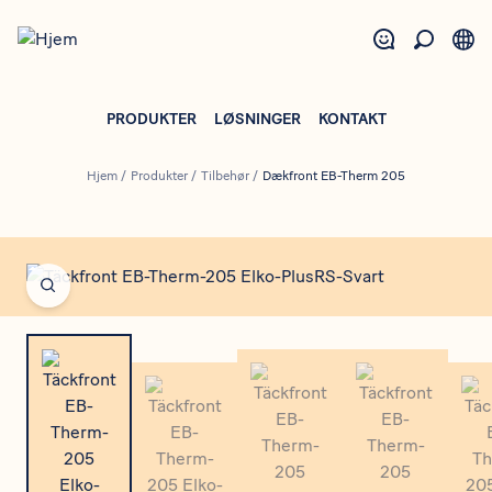
Gå
til
hovedindhold
PRODUKTER
LØSNINGER
KONTAKT
Hjem
/
Produkter
/
Tilbehør
/
Dækfront EB-Therm 205
Open fullscreen