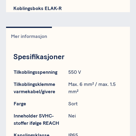
Koblingsboks ELAK-R
Mer informasjon
Spesifikasjoner
Spesifikasjon
Data
Tilkoblingsspenning
550 V
Tilkoblingsklemme
Max. 6 mm² / max. 1.5
varmekabel/givere
mm²
Farge
Sort
Inneholder SVHC-
Nei
stoffer ifølge REACH
Kapslingsklasse
IP65