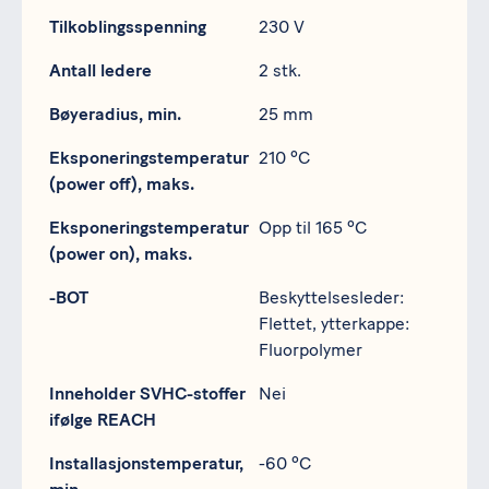
Spesifikasjon
Data
Tilkoblingsspenning
230 V
Antall ledere
2 stk.
Bøyeradius, min.
25 mm
Eksponeringstemperatur
210 ºC
(power off), maks.
Eksponeringstemperatur
Opp til 165 ºC
(power on), maks.
-BOT
Beskyttelsesleder:
Flettet, ytterkappe:
Fluorpolymer
Inneholder SVHC-stoffer
Nei
ifølge REACH
Installasjonstemperatur,
-60 ºC