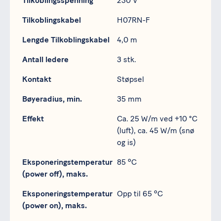
Tilkoblingsspenning
230 V
Tilkoblingskabel
H07RN-F
Lengde Tilkoblingskabel
4,0 m
Antall ledere
3 stk.
Kontakt
Støpsel
Bøyeradius, min.
35 mm
Effekt
Ca. 25 W/m ved +10 °C
(luft), ca. 45 W/m (snø
og is)
Eksponeringstemperatur
85 ºC
(power off), maks.
Eksponeringstemperatur
Opp til 65 ºC
(power on), maks.