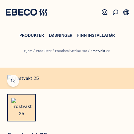
Hopp
til
hovedinnhold
PRODUKTER
LØSNINGER
FINN INSTALLATØR
Hjem
/
Produkter
/
Frostbeskyttelse Rør
/
Frostvakt 25
Open fullscreen