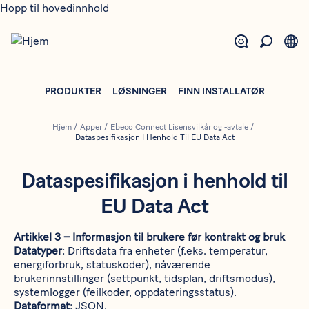
Hopp til hovedinnhold
PRODUKTER
LØSNINGER
FINN INSTALLATØR
Hjem
/
Apper
/
Ebeco Connect Lisensvilkår og -avtale
/
Dataspesifikasjon I Henhold Til EU Data Act
Dataspesifikasjon i henhold til
EU Data Act
Artikkel 3 – Informasjon til brukere før kontrakt og bruk
Datatyper
: Driftsdata fra enheter (f.eks. temperatur,
energiforbruk, statuskoder), nåværende
brukerinnstillinger (settpunkt, tidsplan, driftsmodus),
systemlogger (feilkoder, oppdateringsstatus).
Dataformat
: JSON.