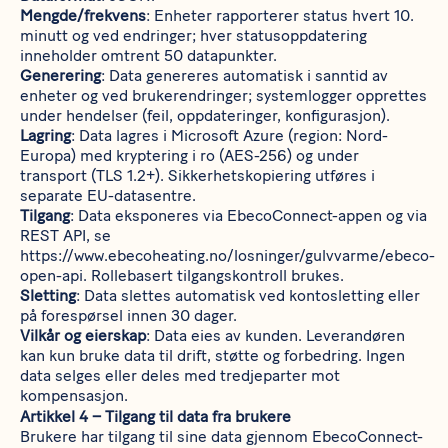
Mengde/frekvens
: Enheter rapporterer status hvert 10.
minutt og ved endringer; hver statusoppdatering
inneholder omtrent 50 datapunkter.
Generering
: Data genereres automatisk i sanntid av
enheter og ved brukerendringer; systemlogger opprettes
under hendelser (feil, oppdateringer, konfigurasjon).
Lagring
: Data lagres i Microsoft Azure (region: Nord-
Europa) med kryptering i ro (AES-256) og under
transport (TLS 1.2+). Sikkerhetskopiering utføres i
separate EU-datasentre.
Tilgang
: Data eksponeres via EbecoConnect-appen og via
REST API, se
https://www.ebecoheating.no/losninger/gulvvarme/ebeco-
open-api
. Rollebasert tilgangskontroll brukes.
Sletting
: Data slettes automatisk ved kontosletting eller
på forespørsel innen 30 dager.
Vilkår og eierskap
: Data eies av kunden. Leverandøren
kan kun bruke data til drift, støtte og forbedring. Ingen
data selges eller deles med tredjeparter mot
kompensasjon.
Artikkel 4 – Tilgang til data fra brukere
Brukere har tilgang til sine data gjennom EbecoConnect-