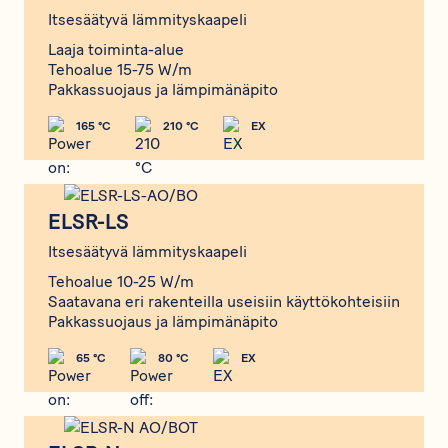
Itsesäätyvä lämmityskaapeli
Laaja toiminta-alue
Tehoalue 15-75 W/m
Pakkassuojaus ja lämpimänäpito
165 °C
210 °C
EX
ELSR-LS
ELSR-LS
Itsesäätyvä lämmityskaapeli
Tehoalue 10-25 W/m
Saatavana eri rakenteilla useisiin käyttökohteisiin
Pakkassuojaus ja lämpimänäpito
65 °C
80 °C
EX
ELSR-N