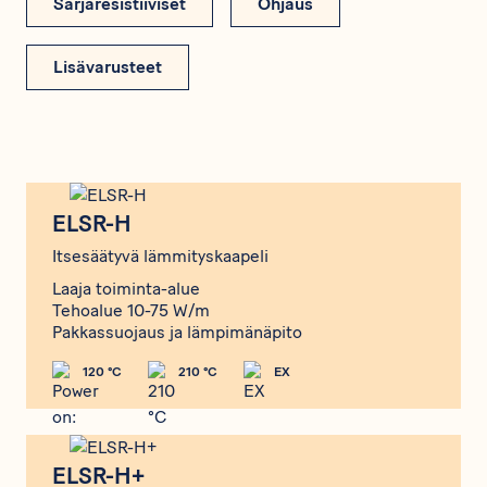
Sarjaresistiiviset
Ohjaus
Lisävarusteet
ELSR-H
ELSR-H
Itsesäätyvä lämmityskaapeli
Laaja toiminta-alue
Tehoalue 10-75 W/m
Pakkassuojaus ja lämpimänäpito
120 °C
210 °C
EX
ELSR-H+
ELSR-H+