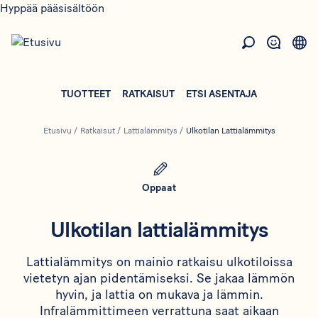
Hyppää pääsisältöön
TUOTTEET
RATKAISUT
ETSI ASENTAJA
Etusivu
/
Ratkaisut
/
Lattialämmitys
/
Ulkotilan Lattialämmitys
Oppaat
Ulkotilan lattialämmitys
Lattialämmitys on mainio ratkaisu ulkotiloissa
vietetyn ajan pidentämiseksi. Se jakaa lämmön
hyvin, ja lattia on mukava ja lämmin.
Infralämmittimeen verrattuna saat aikaan