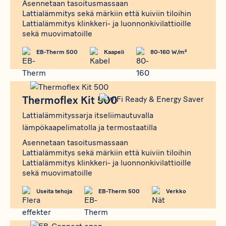
Asennetaan tasoitusmassaan
Lattialämmitys sekä märkiin että kuiviin tiloihin
Lattialämmitys klinkkeri- ja luonnonkivilattioille
sekä muovimatoille
EB-Therm 500
Kaapeli
80-160 W/m²
Produkt
Thermoflex Kit 500
Thermoflex Kit 500
Lattialämmityssarja itseliimautuvalla
lämpökaapelimatolla ja termostaatilla
Asennetaan tasoitusmassaan
Lattialämmitys sekä märkiin että kuiviin tiloihin
Lattialämmitys klinkkeri- ja luonnonkivilattioille
sekä muovimatoille
Useita tehoja
EB-Therm 500
Verkko
Produkt
EB-Connect WiFi