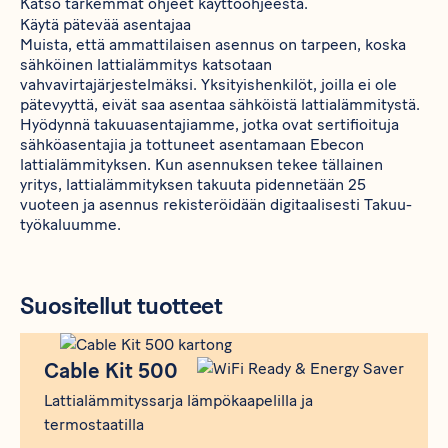
Katso tarkemmat ohjeet käyttöohjeesta.
Käytä pätevää asentajaa
Muista, että ammattilaisen asennus on tarpeen, koska
sähköinen lattialämmitys katsotaan
vahvavirtajärjestelmäksi. Yksityishenkilöt, joilla ei ole
pätevyyttä, eivät saa asentaa sähköistä lattialämmitystä.
Hyödynnä
takuuasentajiamme,
jotka ovat sertifioituja
sähköasentajia ja tottuneet asentamaan Ebecon
lattialämmityksen. Kun asennuksen tekee tällainen
yritys, lattialämmityksen takuuta pidennetään 25
vuoteen ja asennus rekisteröidään digitaalisesti Takuu-
työkaluumme.
Suositellut tuotteet
Produkt
Cable Kit 500
Cable Kit 500
Lattialämmityssarja lämpökaapelilla ja
termostaatilla