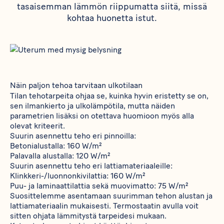
tasaisemman lämmön riippumatta siitä, missä
kohtaa huonetta istut.
Näin paljon tehoa tarvitaan ulkotilaan
Tilan tehotarpeita ohjaa se, kuinka hyvin eristetty se on,
sen ilmankierto ja ulkolämpötila, mutta näiden
parametrien lisäksi on otettava huomioon myös alla
olevat kriteerit.
Suurin asennettu teho eri pinnoilla:
Betonialustalla: 160 W/m²
Palavalla alustalla: 120 W/m²
Suurin asennettu teho eri lattiamateriaaleille:
Klinkkeri-/luonnonkivilattia: 160 W/m²
Puu- ja laminaattilattia sekä muovimatto: 75 W/m²
Suosittelemme asentamaan suurimman tehon alustan ja
lattiamateriaalin mukaisesti. Termostaatin avulla voit
sitten ohjata lämmitystä tarpeidesi mukaan.