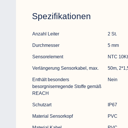
Spezifikationen
Spezifikation
Daten
Anzahl Leiter
2 St.
Durchmesser
5 mm
Sensorelement
NTC 10K
Verlängerung Sensorkabel, max.
50m, 2*1
Enthält besonders
Nein
besorgniserregende Stoffe gemäß
REACH
Schutzart
IP67
Material Sensorkopf
PVC
Material Kabel
PVC