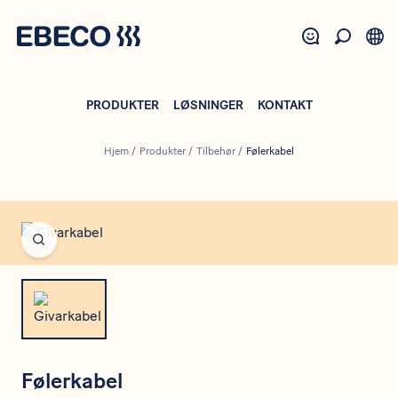
Gå
til
hovedindhold
PRODUKTER
LØSNINGER
KONTAKT
Hjem
/
Produkter
/
Tilbehør
/
Følerkabel
Open fullscreen
Følerkabel