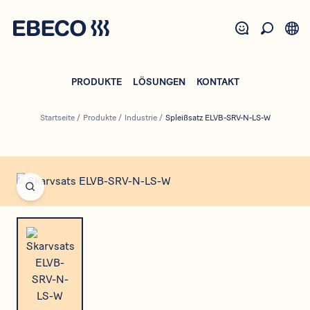
Direkt
zum
Inhalt
PRODUKTE
LÖSUNGEN
KONTAKT
Startseite
/
Produkte
/
Industrie
/
Spleißsatz ELVB-SRV-N-LS-W
Open fullscreen