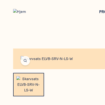
Gå
til
PR
hovedindhold
Open fullscreen