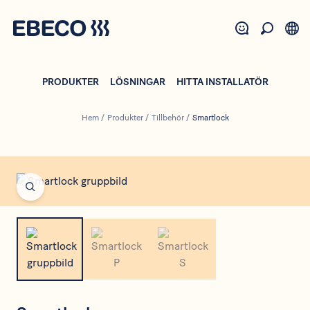
Hoppa
till
huvudinnehåll
PRODUKTER
LÖSNINGAR
HITTA INSTALLATÖR
Hem
/
Produkter
/
Tillbehör
/
Smartlock
Open fullscreen