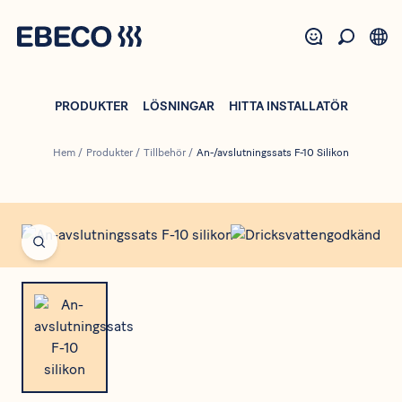
Hoppa
till
huvudinnehåll
PRODUKTER
LÖSNINGAR
HITTA INSTALLATÖR
Hem
/
Produkter
/
Tillbehör
/
An-/avslutningssats F-10 Silikon
Open fullscreen