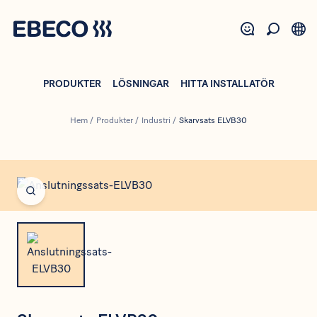
Hoppa
till
huvudinnehåll
PRODUKTER
LÖSNINGAR
HITTA INSTALLATÖR
Hem
/
Produkter
/
Industri
/
Skarvsats ELVB30
Open fullscreen