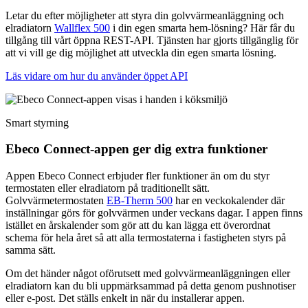
Letar du efter möjligheter att styra din golvvärmeanläggning och
elradiatorn
Wallflex 500
i din egen smarta hem-lösning? Här får du
tillgång till vårt öppna REST-API. Tjänsten har gjorts tillgänglig för
att vi vill ge dig möjlighet att utveckla din egen smarta lösning.
Läs vidare om hur du använder öppet API
Smart styrning
Ebeco Connect-appen ger dig extra funktioner
Appen Ebeco Connect erbjuder fler funktioner än om du styr
termostaten eller elradiatorn på traditionellt sätt.
Golvvärmetermostaten
EB-Therm 500
har en veckokalender där
inställningar görs för golvvärmen under veckans dagar. I appen finns
istället en årskalender som gör att du kan lägga ett överordnat
schema för hela året så att alla termostaterna i fastigheten styrs på
samma sätt.
Om det händer något oförutsett med golvvärmeanläggningen eller
elradiatorn kan du bli uppmärksammad på detta genom pushnotiser
eller e-post. Det ställs enkelt in när du installerar appen.