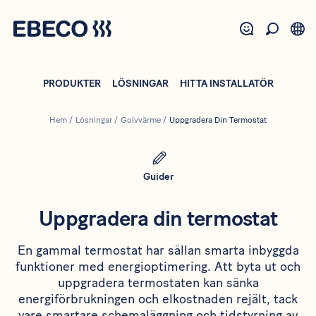
Hoppa
till
huvudinnehåll
PRODUKTER
LÖSNINGAR
HITTA INSTALLATÖR
Hem
/
Lösningar
/
Golvvärme
/
Uppgradera Din Termostat
Guider
Uppgradera din termostat
En gammal termostat har sällan smarta inbyggda
funktioner med energioptimering. Att byta ut och
uppgradera termostaten kan sänka
energiförbrukningen och elkostnaden rejält, tack
vare smartare schemaläggning och tidstyrning av