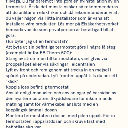
tillväga. Du får däremot inte göra en nyinstallation av en
termostat. Är du det minsta osäker så rekommenderas
att du anlitar en elektriker och då rekommenderar vi att
du väljer någon via
Hitta installatör
som är vana att
installera våra produkter. Läs mer på
Elsäkerhetsverket
hemsida
vad du som privatperson är berättigad till att
göra.
Hur byter jag ut en termostat?
Att byta ut sin befintliga termostat görs i några få steg
(exemplet är för
EB-Therm 500
):
Stäng av strömmen till termostaten, vanligtvis via
proppskåpet eller via säkringar i elcentralen
Lyft av front och ram genom att trycka in en mejsel i
spåret på undersidan. Lyft fronten uppåt tills du hör ett
”klick”
Koppla loss befintlig termostat
Anslut enligt manualen och anvisningar på baksidan av
den nya termostaten. Skyddsledare för inkommande
matning samt för värmekabel ansluts med en
kopplingsklämma i dosan
Montera termostaten i dosan, med pilen uppåt. För in
termostaten i apparatdosan och skruva fast med
befintliga skruvar