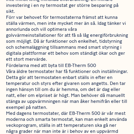
investering i en ny termostat ger större besparing på
sikt.
Förr var behovet för termostaterna främst att kunna
ställa värmen, men inte mycket mer än så. Idag tänker vi
annorlunda och vill optimera våra
golvvärmeinstallationer för att få så låg energiförbrukning
som möjligt. Då är funktioner och enkelhet, tidstyrning
och schemaläggning tillsammans med smart styrning i
digitala plattformar ett behov som ständigt ökar och ger
ett stort mervärde.
Fördelarna med att byta till EB-Therm 500
Våra äldre termostater har få funktioner och inställningar.
Detta gör att termostaten enbart ställs in efter en
temperatur och styrs efter givaren som angetts. Den tar
ingen hänsyn till om du är hemma, om det är dag eller
natt, eller om elpriset är högt. Man behöver då manuellt
stänga av uppvärmningen när man åker hemifrån eller till
exempel på natten.
Med dagens termostater, där
EB-Therm 500
är vår mest
moderna och smarta termostat, kan man enkelt använda
veckoprogram, ställa in att temperaturen ska gå ner
några grader när man inte är i behov av en uppvärmd