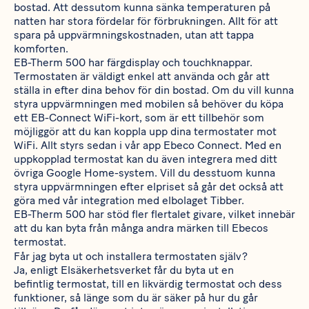
bostad. Att dessutom kunna sänka temperaturen på
natten har stora fördelar för förbrukningen. Allt för att
spara på uppvärmningskostnaden, utan att tappa
komforten.
EB-Therm 500
har färgdisplay och touchknappar.
Termostaten är väldigt enkel att använda och går att
ställa in efter dina behov för din bostad. Om du vill kunna
styra uppvärmningen med mobilen så behöver du köpa
ett
EB-Connect WiFi
-kort, som är ett tillbehör som
möjliggör att du kan koppla upp dina termostater mot
WiFi. Allt styrs sedan i vår app Ebeco Connect. Med en
uppkopplad termostat kan du även integrera med ditt
övriga Google Home-system. Vill du desstuom kunna
styra uppvärmningen efter elpriset så går det också att
göra med vår integration med elbolaget Tibber.
EB-Therm 500
har stöd fler flertalet givare, vilket innebär
att du kan byta från många andra märken till Ebecos
termostat.
Får jag byta ut och installera termostaten själv?
Ja, enligt Elsäkerhetsverket får du byta ut en
befintlig termostat, till en likvärdig termostat och dess
funktioner, så länge som du är säker på hur du går