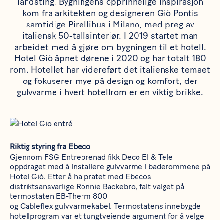
landsting. Bygningens opprinnelige inspirasjon
kom fra arkitekten og designeren Giò Pontis
samtidige Pirellihus i Milano, med preg av
italiensk 50-tallsinteriør. I 2019 startet man
arbeidet med å gjøre om bygningen til et hotell.
Hotel Giò åpnet dørene i 2020 og har totalt 180
rom. Hotellet har videreført det italienske temaet
og fokuserer mye på design og komfort, der
gulvvarme i hvert hotellrom er en viktig brikke.
Riktig styring fra Ebeco
Gjennom
FSG Entreprenad
fikk
Deco El & Tele
oppdraget med å installere gulvvarme i baderommene på
Hotel Giò. Etter å ha pratet med Ebecos
distriktsansvarlige Ronnie Backebro, falt valget på
termostaten
EB-Therm 800
og
Cableflex
gulvvarmekabel. Termostatens innebygde
hotellprogram var et tungtveiende argument for å velge