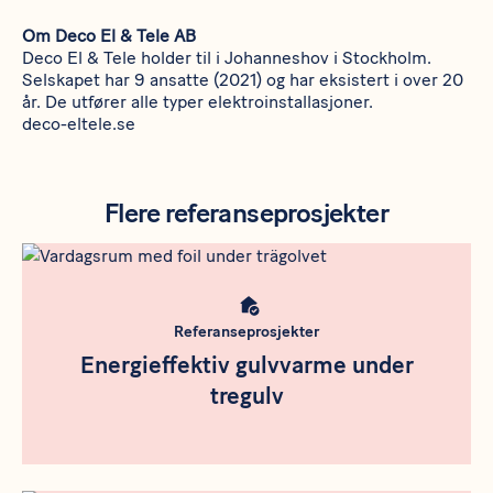
Om Deco El & Tele AB
Deco El & Tele holder til i Johanneshov i Stockholm.
Selskapet har 9 ansatte (2021) og har eksistert i over 20
år. De utfører alle typer elektroinstallasjoner.
deco-eltele.se
Flere referanseprosjekter
Rådgivning
Meta bild
Referanseprosjekter
Energieffektiv gulvvarme under
tregulv