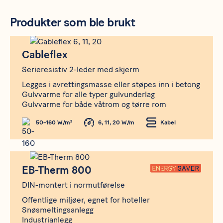
Produkter som ble brukt
Produkt
Cableflex
Cableflex
Serieresistiv 2-leder med skjerm
Legges i avrettingsmasse eller støpes inn i betong
Gulvvarme for alle typer gulvunderlag
Gulvvarme for både våtrom og tørre rom
50–160 W/m²
6, 11, 20 W/m
Kabel
Produkt
EB-Therm 800
EB-Therm 800
DIN-montert i normutførelse
Offentlige miljøer, egnet for hoteller
Snøsmeltingsanlegg
Industrianlegg