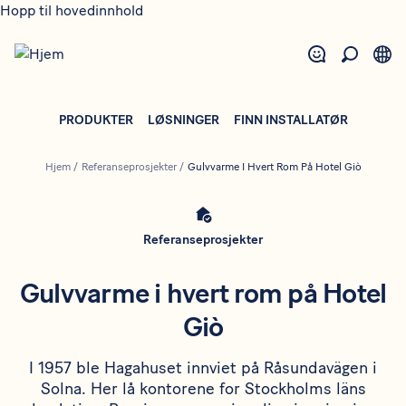
Hopp til hovedinnhold
PRODUKTER
LØSNINGER
FINN INSTALLATØR
Hjem
/
Referanseprosjekter
/
Gulvvarme I Hvert Rom På Hotel Giò
Referanseprosjekter
Gulvvarme i hvert rom på Hotel
Giò
I 1957 ble Hagahuset innviet på Råsundavägen i
Solna. Her lå kontorene for Stockholms läns