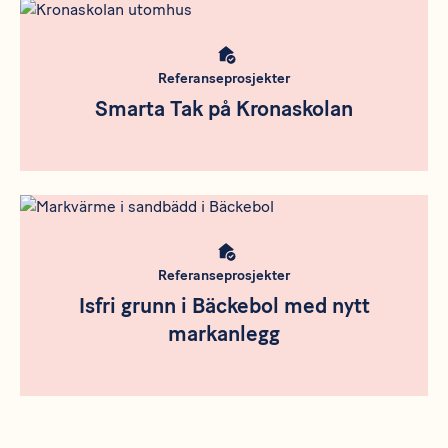
Rådgivning
Meta bild
Referanseprosjekter
Smarta Tak på Kronaskolan
Rådgivning
Meta bild
Referanseprosjekter
Isfri grunn i Bäckebol med nytt
markanlegg