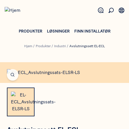
Hopp
til
hovedinnhold
PRODUKTER
LØSNINGER
FINN INSTALLATØR
Hjem
/
Produkter
/
Industri
/
Avslutningssett EL-ECL
Open fullscreen