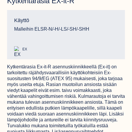
Kytkentärasia EX-it-R
Käyttö
Malleihin ELSR-N/-H/-LS/-SH/-SHH
EX
Kytkentärasia Ex-it-R asennuskiinnikkeellä (Ex-it) on
tarkoitettu räjähdysvaarallisiin käyttökohteisiin Ex-
suositusten 94/9/EG (ATEX 95) mukaisesti, joka tarjoaa
myös useita etuja. Rasian muotoilun ansiosta sisään
viedyt kaapelit eivät esim. taivu voimakkaasti, joka
vähentää vahingoittumisen riskiä. Kulmarautoja ei tarvita
mukana tulevan asennuskiinnikkeen ansiosta. Tämä on
erityisen edullista putkien lämpökaapelille, sillä kaapeli
voidaan viedä suoraan asennuskiinnikkeen läpi. Lisäksi
lämpöjohdoille ja antureille ei tarvita kiinnitysruuveja.
Turvalukko mukana toimitetuilla työkaluilla estää
suojusta liikkumasta. Lisäasennusvaihtoehdot