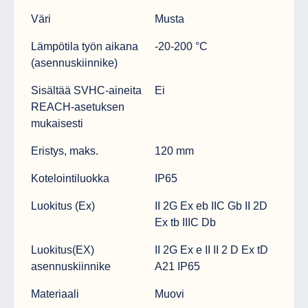
Väri
Musta
Lämpötila työn aikana
-20-200 °C
(asennuskiinnike)
Sisältää SVHC-aineita
Ei
REACH-asetuksen
mukaisesti
Eristys, maks.
120 mm
Kotelointiluokka
IP65
Luokitus (Ex)
II 2G Ex eb IIC Gb II 2D
Ex tb IIIC Db
Luokitus(EX)
II 2G Ex e II II 2 D Ex tD
asennuskiinnike
A21 IP65
Materiaali
Muovi