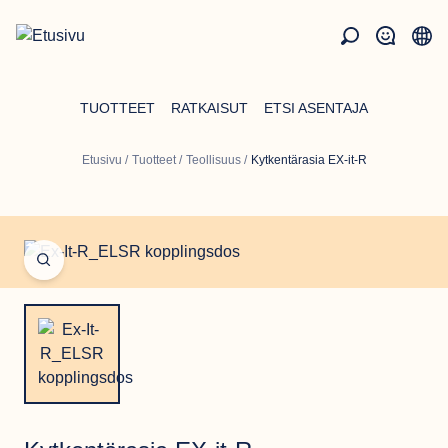
Hyppää
pääsisältöön
TUOTTEET
RATKAISUT
ETSI ASENTAJA
Etusivu
/
Tuotteet
/
Teollisuus
/
Kytkentärasia EX-it-R
Open fullscreen