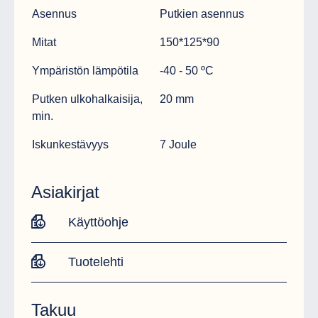
Asennus
Putkien asennus
Mitat
150*125*90
Ympäristön lämpötila
-40 - 50 ºC
Putken ulkohalkaisija,
20 mm
min.
Iskunkestävyys
7 Joule
Asiakirjat
Käyttöohje
Tuotelehti
Takuu