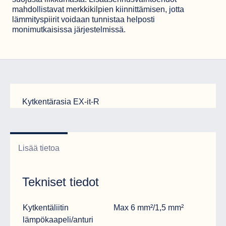
mahdollistavat merkkikilpien kiinnittämisen, jotta
lämmityspiirit voidaan tunnistaa helposti
monimutkaisissa järjestelmissä.
Kytkentärasia EX-it-R
Lisää tietoa
Tekniset tiedot
Erittely
Data
Kytkentäliitin
Max 6 mm²/1,5 mm²
lämpökaapeli/anturi