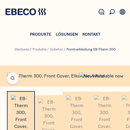
Direkt
zum
Inhalt
PRODUKTE
LÖSUNGEN
KONTAKT
Startseite
/
Produkte
/
Zubehör
/
Frontverkleidung EB-Therm 300
Open fullscreen