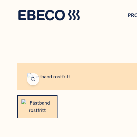
Direkt
zum
PR
Inhalt
Open fullscreen