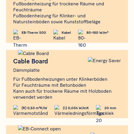
Fußbodenheizung für trockene Räume und
Feuchträume
Fußbodenheizung für Klinker- und
Natursteinböden sowie Kunststoffbeläge
EB-Therm 500
Kabel
80–160 W/m²
Produkt
Cable Board
Cable Board
Dämmplatte
Für Fußbodenheizungen unter Klinkerböden
Für Feuchträume mit Betonboden
Kann auch für trockene Räume mit Holzboden
verwendet werden
(R) 0,53 m²K/W
(λ) 0,034 W/mK
20 mm
Produkt
EB-Connect WiFi