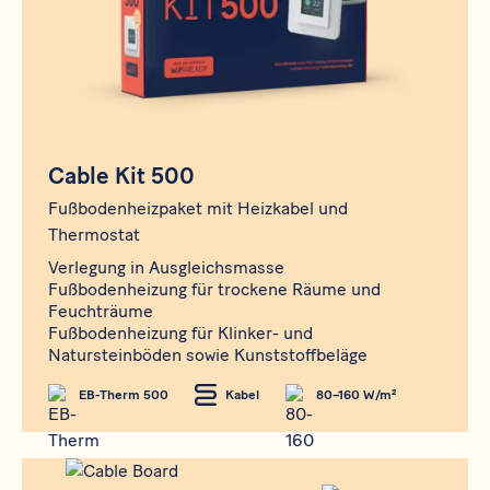
Cable Kit 500
Fußbodenheizpaket mit Heizkabel und
Thermostat
Verlegung in Ausgleichsmasse
Fußbodenheizung für trockene Räume und
Feuchträume
Fußbodenheizung für Klinker- und
Natursteinböden sowie Kunststoffbeläge
EB-Therm 500
Kabel
80–160 W/m²
Produkt
Cable Board