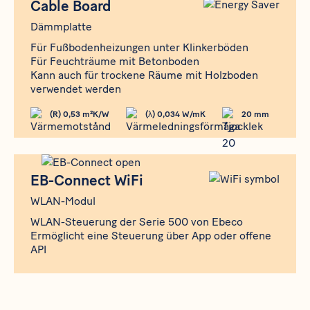
Cable Board
Dämmplatte
Für Fußbodenheizungen unter Klinkerböden
Für Feuchträume mit Betonboden
Kann auch für trockene Räume mit Holzboden
verwendet werden
(R) 0,53 m²K/W
(λ) 0,034 W/mK
20 mm
Produkt
EB-Connect WiFi
EB-Connect WiFi
WLAN-Modul
WLAN-Steuerung der Serie 500 von Ebeco
Ermöglicht eine Steuerung über App oder offene
API