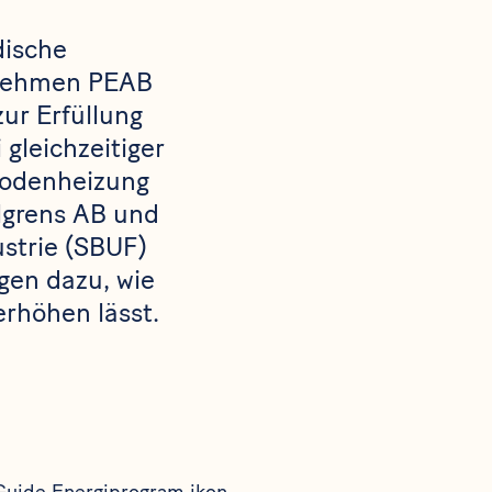
dische
nehmen PEAB
zur Erfüllung
gleichzeitiger
bodenheizung
lgrens AB und
strie (SBUF)
gen dazu, wie
erhöhen lässt.