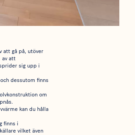
 att gå på, utöver
 av att
prider sig upp i
m och dessutom finns
golvkonstruktion om
ppnås.
lvvärme kan du hålla
 finns i
källare vilket även