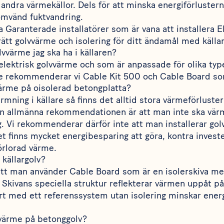
av andra värmekällor. Dels för att minska energiförluster
omvänd fuktvandring.
ra Garanterade installatörer som är vana att installera
a rätt golvvärme och isolering för ditt ändamål med källa
lvvärme jag ska ha i källaren?
v elektrisk golvvärme och som är anpassade för olika typ
are rekommenderar vi
Cable Kit 500
och
Cable Board
som
ärme på oisolerad betongplatta?
rmning i källare så finns det alltid stora värmeförluster
n allmänna rekommendationen är att man inte ska värm
ng. Vi rekommenderar därför inte att man installerar go
 Det finns mycket energibesparing att göra, kontra inves
örlorad värme.
 källargolv?
att man använder
Cable Board
som är en isolerskiva me
 Skivans speciella struktur reflekterar värmen uppåt p
fört med ett referenssystem utan isolering minskar ene
värme på betonggolv?