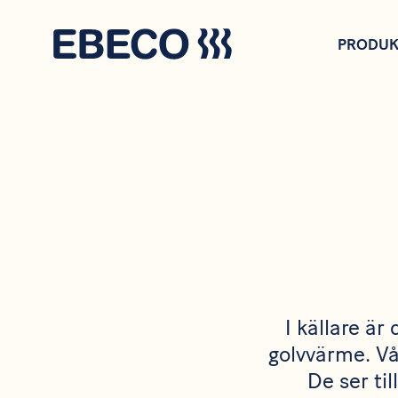
Hoppa
till
PRODUK
huvudinnehåll
I källare är
golvvärme. Vå
De ser ti