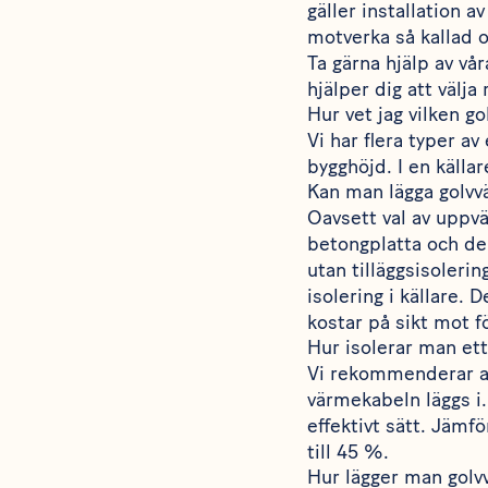
gäller installation 
motverka så kallad 
Ta gärna hjälp av vå
hjälper dig att välj
Hur vet jag vilken go
Vi har flera typer a
bygghöjd. I en käll
Kan man lägga golvv
Oavsett val av uppvä
betongplatta och de
utan tilläggsisoleri
isolering i källare.
kostar på sikt mot f
Hur isolerar man ett
Vi rekommenderar 
värmekabeln läggs i.
effektivt sätt. Jäm
till 45 %.
Hur lägger man golv