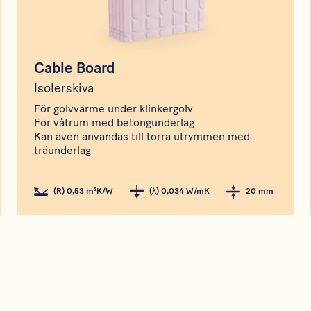
Cable Board
Isolerskiva
För golvvärme under klinkergolv
För våtrum med betongunderlag
Kan även användas till torra utrymmen med
träunderlag
(R) 0,53 m²K/W
(λ) 0,034 W/mK
20 mm