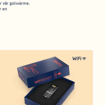
ar vår golvvärme.
r en
Produkt
EB-Connect WiFi