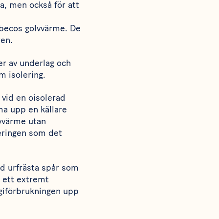
na, men också för att
 Ebecos golvvärme. De
ren.
er av underlag och
 isolering.
 vid en oisolerad
a upp en källare
lvvärme utan
teringen som det
d urfrästa spår som
å ett extremt
rgiförbrukningen upp