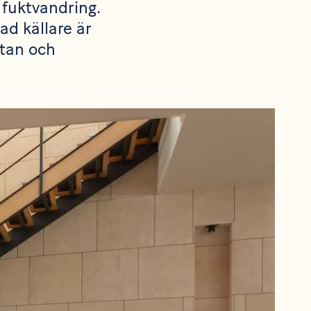
fuktvandring.
ad källare är
ttan och