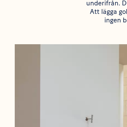
underifrån. 
Att lägga go
ingen b