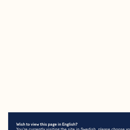
Wish to view this page in English?
You're currently visiting the site in Swedish, please choose y