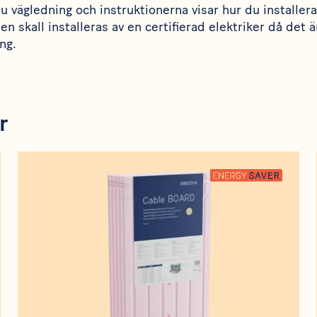
du vägledning och instruktionerna visar hur du installer
n skall installeras av en certifierad elektriker då det ä
ng.
r
Produkt
Cable Board