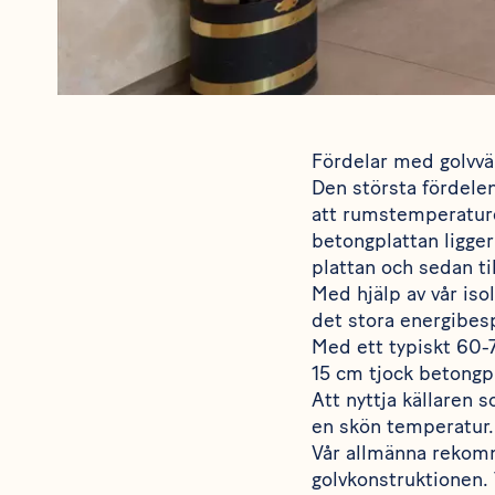
Fördelar med golvvä
Den största fördelen
att rumstemperaturen
betongplattan ligge
plattan och sedan til
Med hjälp av vår iso
det stora energibesp
Med ett typiskt 60-
15 cm tjock betongp
Att nyttja källaren 
en skön temperatur. 
Vår allmänna rekommen
golvkonstruktionen.