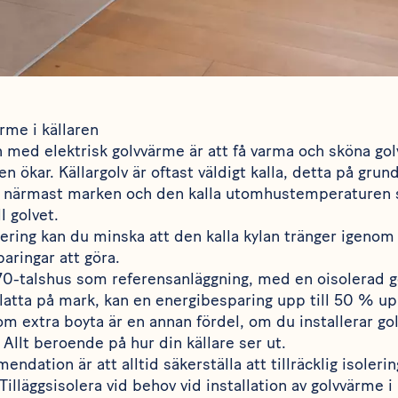
rme i källaren
 med elektrisk golvvärme är att få varma och sköna golv
 ökar. Källargolv är oftast väldigt kalla, detta på grund
r närmast marken och den kalla utomhustemperaturen s
l golvet.
lering kan du minska att den kalla kylan tränger igeno
aringar att göra.
70-talshus som referensanläggning, med en oisolerad 
latta på mark, kan en energibesparing upp till 50 % u
som extra boyta är en annan fördel, om du installerar go
Allt beroende på hur din källare ser ut.
dation är att alltid säkerställa att tillräcklig isolering
Tilläggsisolera
vid behov vid installation av golvvärme i 