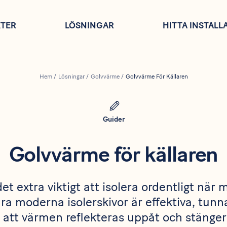
TER
LÖSNINGAR
HITTA INSTALL
Hem
/
Lösningar
/
Golvvärme
/
Golvvärme För Källaren
Guider
Golvvärme för källaren
 det extra viktigt att isolera ordentligt när 
ra moderna isolerskivor är effektiva, tunn
ll att värmen reflekteras uppåt och stänger