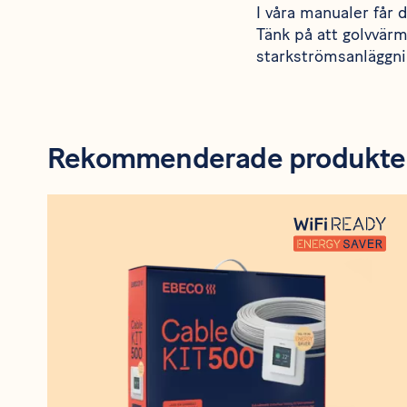
I våra manualer får 
Tänk på att golvvärme
starkströmsanläggni
Rekommenderade produkte
Produkt
Cable Kit 500