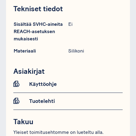
Tekniset tiedot
Erittely
Data
Sisältää SVHC-aineita
Ei
REACH-asetuksen
mukaisesti
Materiaali
Silikoni
Asiakirjat
Käyttöohje
Tuotelehti
Takuu
Yleiset toimitusehtomme on lueteltu alla.