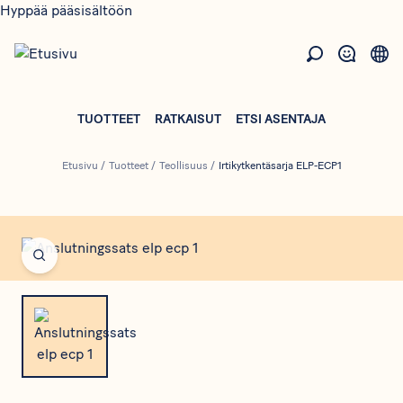
Hyppää pääsisältöön
TUOTTEET
RATKAISUT
ETSI ASENTAJA
Etusivu
/
Tuotteet
/
Teollisuus
/
Irtikytkentäsarja ELP-ECP1
Open fullscreen