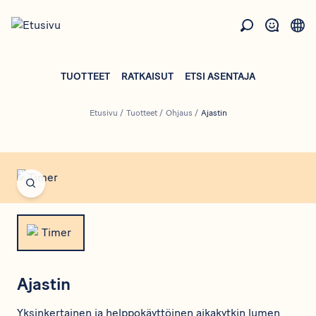
Hyppää
pääsisältöön
TUOTTEET
RATKAISUT
ETSI ASENTAJA
Etusivu
/
Tuotteet
/
Ohjaus
/
Ajastin
Open fullscreen
Ajastin
Yksinkertainen ja helppokäyttöinen aikakytkin lumen