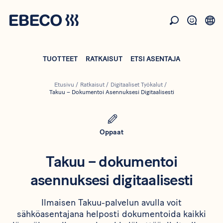
Hyppää
pääsisältöön
TUOTTEET
RATKAISUT
ETSI ASENTAJA
Etusivu
/
Ratkaisut
/
Digitaaliset Työkalut
/
Takuu – Dokumentoi Asennuksesi Digitaalisesti
Oppaat
Takuu – dokumentoi
asennuksesi digitaalisesti
Ilmaisen Takuu-palvelun avulla voit
sähköasentajana helposti dokumentoida kaikki