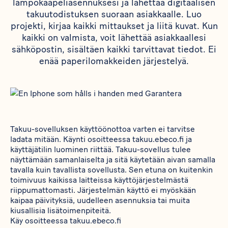
lämpökaapeliasennuksesi ja lähettää digitaalisen
takuutodistuksen suoraan asiakkaalle. Luo
projekti, kirjaa kaikki mittaukset ja liitä kuvat. Kun
kaikki on valmista, voit lähettää asiakkaallesi
sähköpostin, sisältäen kaikki tarvittavat tiedot. Ei
enää paperilomakkeiden järjestelyä.
Takuu-sovelluksen käyttöönottoa varten ei tarvitse
ladata mitään. Käynti osoitteessa
takuu.ebeco.fi
ja
käyttäjätilin luominen riittää. Takuu-sovellus tulee
näyttämään samanlaiselta ja sitä käytetään aivan samalla
tavalla kuin tavallista sovellusta. Sen etuna on kuitenkin
toimivuus kaikissa laitteissa käyttöjärjestelmästä
riippumattomasti. Järjestelmän käyttö ei myöskään
kaipaa päivityksiä, uudelleen asennuksia tai muita
kiusallisia lisätoimenpiteitä.
Käy osoitteessa
takuu.ebeco.fi