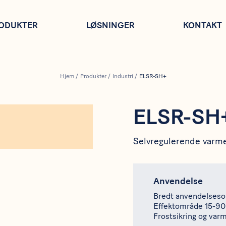
ODUKTER
LØSNINGER
KONTAKT
Hjem
/
Produkter
/
Industri
/
ELSR-SH+
ELSR-SH
Selvregulerende varm
Anvendelse
Bredt anvendelses
Effektområde 15-9
Frostsikring og var