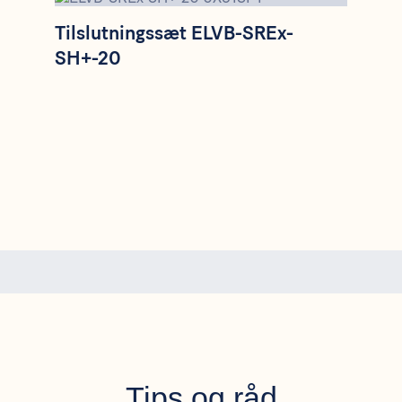
Tilslutningssæt ELVB-SREx-
SH+-20
Tips og råd