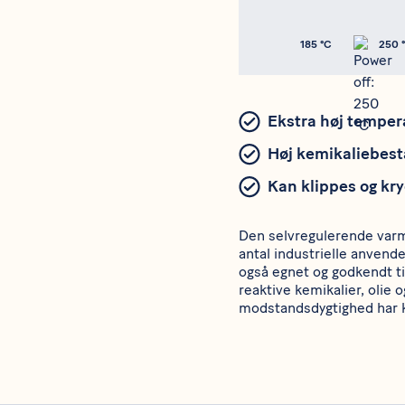
185 °C
250 
Ekstra høj tempe
Høj kemikaliebes
Kan klippes og kry
Den selvregulerende varm
antal industrielle anvend
også egnet og godkendt ti
reaktive kemikalier, olie
modstandsdygtighed har ka