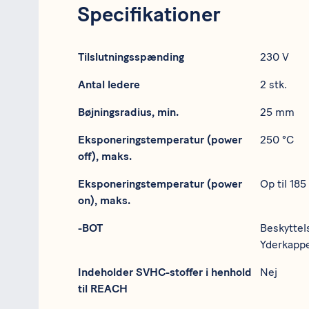
Specifikationer
Specifikation
Data
Tilslutningsspænding
230 V
Antal ledere
2 stk.
Bøjningsradius, min.
25 mm
Eksponeringstemperatur (power
250 °C
off), maks.
Eksponeringstemperatur (power
Op til 185
on), maks.
-BOT
Beskyttels
Yderkappe
Indeholder SVHC-stoffer i henhold
Nej
til REACH