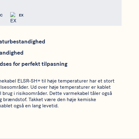
°C
EX
raturbestandighed
tandighed
dses for perfekt tilpasning
ekabel ELSR-SH+ til høje temperaturer har et stort
elsesområder. Ud over høje temperaturer er kablet
l brug i risikoområder. Dette varmekabel tåler også
 og brændstof. Takket være den høje kemiske
blet også en lang levetid.