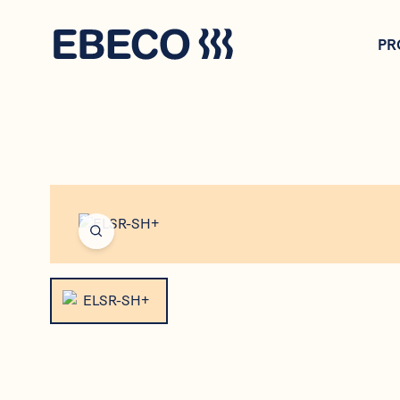
Gå
til
PR
hovedindhold
Open fullscreen