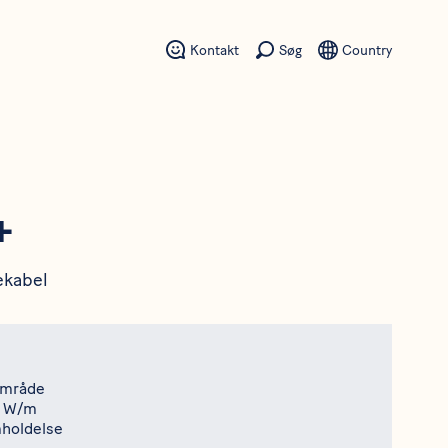
Kontakt
Søg
Country
+
ekabel
område
0 W/m
mholdelse