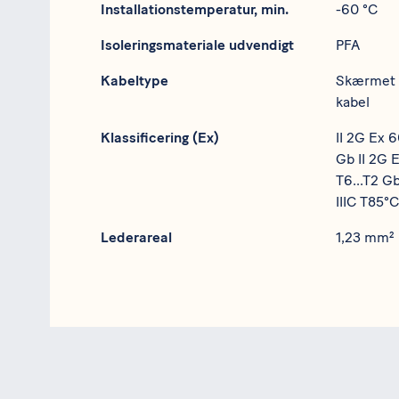
Installationstemperatur, min.
-60 °C
Isoleringsmateriale udvendigt
PFA
Kabeltype
Skærmet s
kabel
Klassificering (Ex)
II 2G Ex 6
Gb II 2G 
T6...T2 G
IIIC T85°
Lederareal
1,23 mm²