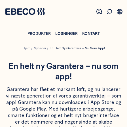
Gå
til
hovedindhold
PRODUKTER
LØSNINGER
KONTAKT
Hjem
/
Nyheder
/
En Helt Ny Garantera – Nu Som App!
En helt ny Garantera – nu som
app!
Garantera har fået et markant løft, og nu lancerer
vi næste generation af vores garanti­værktøj – som
app! Garantera kan nu downloades i App Store og
på Google Play. Med hurtigere arbejdsgange,
smarte funktioner og et helt nyt brugerinterface
er det nemmere end nogensinde at skabe