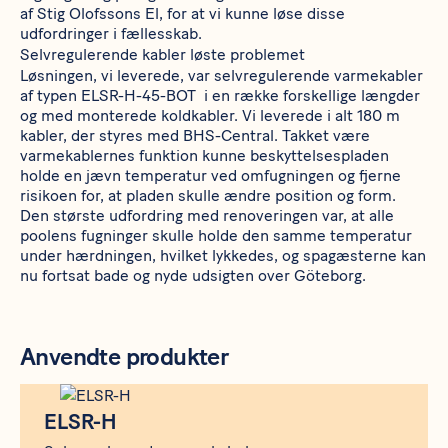
af
Stig Olofssons El
, for at vi kunne løse disse
udfordringer i fællesskab.
Selvregulerende kabler løste problemet
Løsningen, vi leverede, var selvregulerende varmekabler
af typen
ELSR-H-45-BOT
i en række forskellige længder
og med monterede koldkabler. Vi leverede i alt 180 m
kabler, der styres med​​​​​​​
BHS-Central
. Takket være
varmekablernes funktion kunne beskyttelsespladen
holde en jævn temperatur ved omfugningen og fjerne
risikoen for, at pladen skulle ændre position og form.
Den største udfordring med renoveringen var, at alle
poolens fugninger skulle holde den samme temperatur
under hærdningen, hvilket lykkedes, og spagæsterne kan
nu fortsat bade og nyde udsigten over Göteborg.
Anvendte produkter
Produkt
ELSR-H
ELSR-H