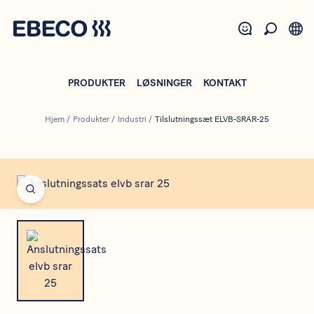
Gå
til
hovedindhold
PRODUKTER
LØSNINGER
KONTAKT
Hjem
/
Produkter
/
Industri
/
Tilslutningssæt ELVB-SRAR-25
Open fullscreen